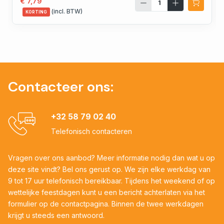
€ 7,79
(incl. BTW)
KORTING
Contacteer ons:
+32 58 79 02 40
Telefonisch contacteren
Vragen over ons aanbod? Meer informatie nodig dan wat u op
deze site vindt? Bel ons gerust op. We zijn elke werkdag van
9 tot 17 uur telefonisch bereikbaar. Tijdens het weekend of op
wettelijke feestdagen kunt u een bericht achterlaten via het
formulier op de contactpagina. Binnen de twee werkdagen
krijgt u steeds een antwoord.