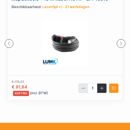
Beschikbaarheid:
Levertijd +/- 21 werkdagen
€ 116,23
€ 91,84
(incl. BTW)
KORTING