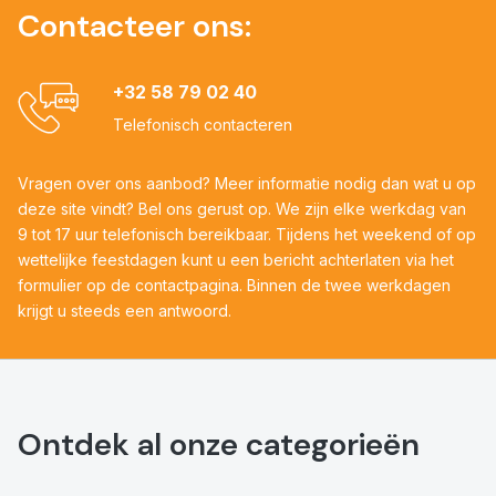
Contacteer ons:
+32 58 79 02 40
Telefonisch contacteren
Vragen over ons aanbod? Meer informatie nodig dan wat u op
deze site vindt? Bel ons gerust op. We zijn elke werkdag van
9 tot 17 uur telefonisch bereikbaar. Tijdens het weekend of op
wettelijke feestdagen kunt u een bericht achterlaten via het
formulier op de contactpagina. Binnen de twee werkdagen
krijgt u steeds een antwoord.
Ontdek al onze categorieën