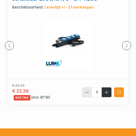
Beschikbaarheid:
Levertijd +/- 21 werkdagen
€ 28,29
€ 22,36
(incl. BTW)
KORTING