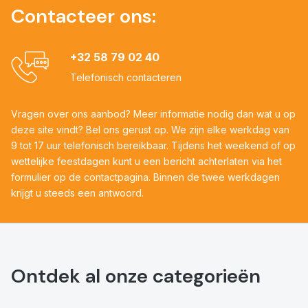
Contacteer ons:
+32 58 79 02 40
Telefonisch contacteren
Vragen over ons aanbod? Meer informatie nodig dan wat u op
deze site vindt? Bel ons gerust op. We zijn elke werkdag van
9 tot 17 uur telefonisch bereikbaar. Tijdens het weekend of op
wettelijke feestdagen kunt u een bericht achterlaten via het
formulier op de contactpagina. Binnen de twee werkdagen
krijgt u steeds een antwoord.
Ontdek al onze categorieën