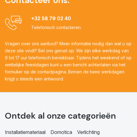
Contacteer ons:
+32 58 79 02 40
Telefonisch contacteren
Vragen over ons aanbod? Meer informatie nodig dan wat u op
deze site vindt? Bel ons gerust op. We zijn elke werkdag van
9 tot 17 uur telefonisch bereikbaar. Tijdens het weekend of op
wettelijke feestdagen kunt u een bericht achterlaten via het
formulier op de contactpagina. Binnen de twee werkdagen
krijgt u steeds een antwoord.
Ontdek al onze categorieën
Installatiemateriaal
Domotica
Verlichting