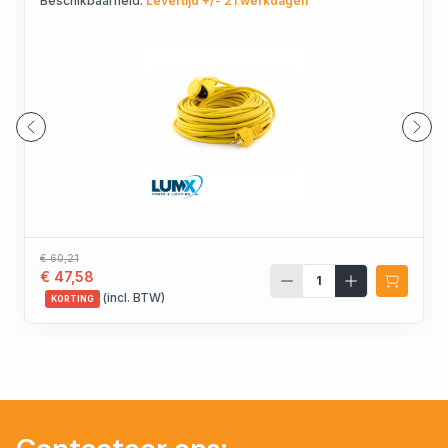
Beschikbaarheid:
Levertijd +/- 21 werkdagen
€ 60,21
€ 47,58
(incl. BTW)
KORTING