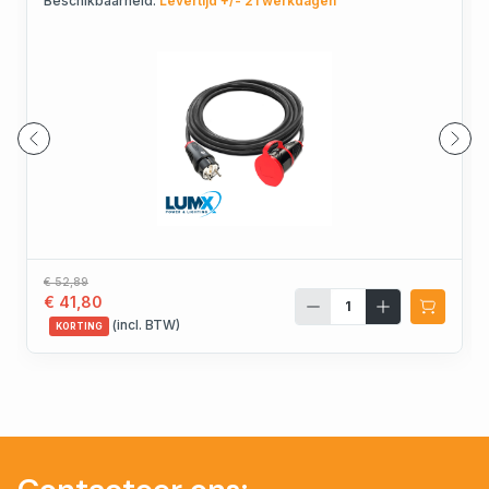
Beschikbaarheid:
Levertijd +/- 21 werkdagen
€ 52,89
€ 41,80
(incl. BTW)
KORTING