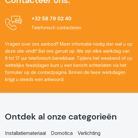
Contacteer ons:
+32 58 79 02 40
Telefonisch contacteren
Vragen over ons aanbod? Meer informatie nodig dan wat u op
deze site vindt? Bel ons gerust op. We zijn elke werkdag van
9 tot 17 uur telefonisch bereikbaar. Tijdens het weekend of op
wettelijke feestdagen kunt u een bericht achterlaten via het
formulier op de contactpagina. Binnen de twee werkdagen
krijgt u steeds een antwoord.
Ontdek al onze categorieën
Installatiemateriaal
Domotica
Verlichting