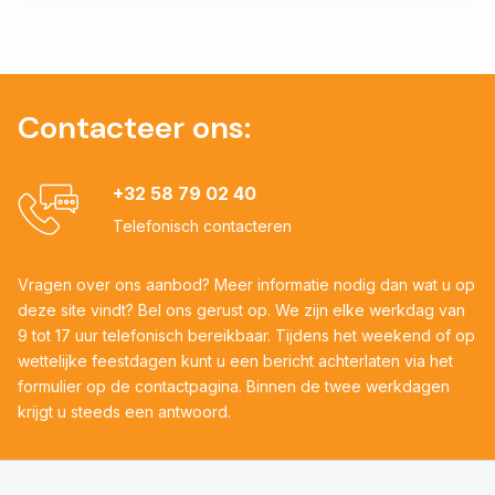
Contacteer ons:
+32 58 79 02 40
Telefonisch contacteren
Vragen over ons aanbod? Meer informatie nodig dan wat u op
deze site vindt? Bel ons gerust op. We zijn elke werkdag van
9 tot 17 uur telefonisch bereikbaar. Tijdens het weekend of op
wettelijke feestdagen kunt u een bericht achterlaten via het
formulier op de contactpagina. Binnen de twee werkdagen
krijgt u steeds een antwoord.