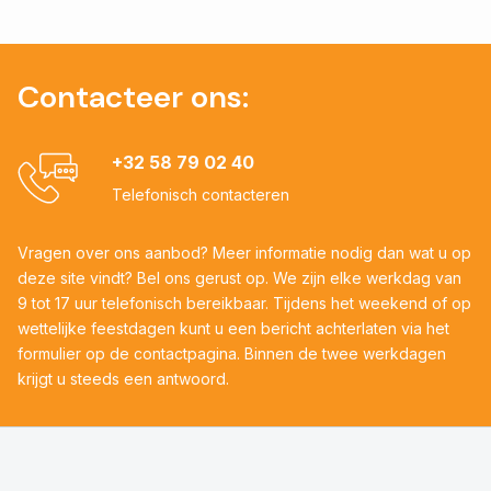
Contacteer ons:
+32 58 79 02 40
Telefonisch contacteren
Vragen over ons aanbod? Meer informatie nodig dan wat u op
deze site vindt? Bel ons gerust op. We zijn elke werkdag van
9 tot 17 uur telefonisch bereikbaar. Tijdens het weekend of op
wettelijke feestdagen kunt u een bericht achterlaten via het
formulier op de contactpagina. Binnen de twee werkdagen
krijgt u steeds een antwoord.