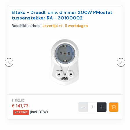
Eltako - Draadl. univ. dimmer 300W PMosfet
tussenstekker RA - 30100002
Beschikbaarheid:
Levertijd +/- 5 werkdagen
€ 192,83
€ 141,73
(incl. BTW)
KORTING