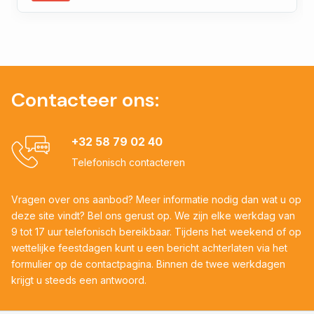
Contacteer ons:
+32 58 79 02 40
Telefonisch contacteren
Vragen over ons aanbod? Meer informatie nodig dan wat u op
deze site vindt? Bel ons gerust op. We zijn elke werkdag van
9 tot 17 uur telefonisch bereikbaar. Tijdens het weekend of op
wettelijke feestdagen kunt u een bericht achterlaten via het
formulier op de contactpagina. Binnen de twee werkdagen
krijgt u steeds een antwoord.