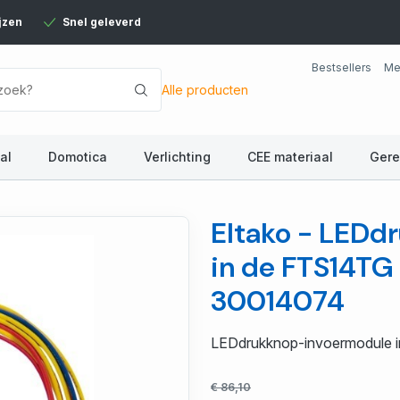
jzen
Snel geleverd
Bestsellers
Me
Alle producten
al
Domotica
Verlichting
CEE materiaal
Ger
Eltako - LEDd
in de FTS14TG
30014074
LEDdrukknop-invoermodule 
€ 86,10