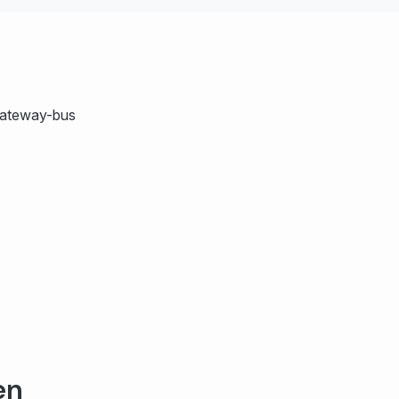
gateway-bus
en