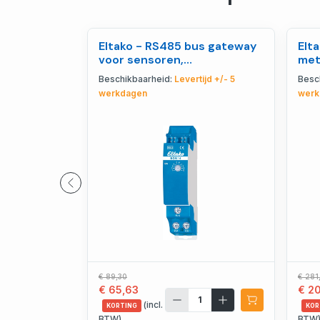
Eltako - RS485 bus gateway
Elt
voor sensoren,
mete
bidirectioneel - 30014046
RS4
Beschikbaarheid:
Levertijd +/- 5
Besc
werkdagen
werk
€ 89,30
€ 281
€ 65,63
€ 2
(incl.
KORTING
KOR
BTW)
BTW