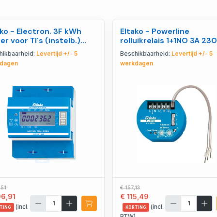
ako - Electron. 3F kWh
Eltako - Powerline
r voor TI's (instelb.)
rolluikrelais 1+1NO 3A 230
85 MID - 28305712
31100002
hikbaarheid:
Levertijd +/- 5
Beschikbaarheid:
Levertijd +/- 5
dagen
werkdagen
,51
€ 157,13
06,91
€ 115,49
(incl.
(incl.
TING
KORTING
)
BTW)