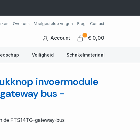
rken
Over ons
Veelgestelde vragen
Blog
Contact
Account
€ 0,00
eedschap
Veiligheid
Schakelmateriaal
rukknop invoermodule
 gateway bus -
in de FTS14TG-gateway-bus