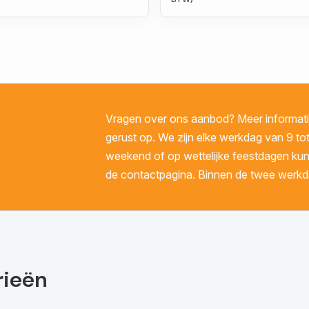
Vragen over ons aanbod? Meer informatie
gerust op. We zijn elke werkdag van 9 tot
weekend of op wettelijke feestdagen kunt 
de contactpagina. Binnen de twee werkda
rieën