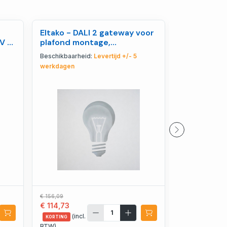
Eltako - DALI 2 gateway voor
Eltako - G
V -
plafond montage,
TP/RTU - 
bidirectioneel - 30000047
Beschikbaarheid:
Levertijd +/- 5
Beschikbaarhe
werkdagen
werkdagen
€ 156,09
€ 365,42
€ 114,73
€ 268,58
(incl.
(incl.
KORTING
KORTING
BTW)
BTW)