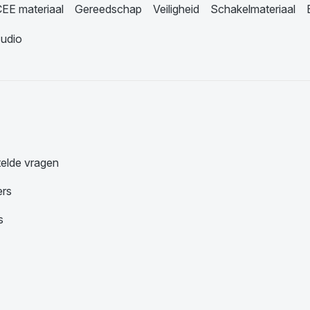
EE materiaal
Gereedschap
Veiligheid
Schakelmateriaal
udio
telde vragen
ers
s