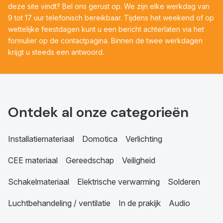
deze site vindt? Bel ons gerust op. We zijn elke werkdag van
9 tot 17 uur telefonisch bereikbaar. Tijdens het weekend of op
wettelijke feestdagen kunt u een bericht achterlaten via het
formulier op de contactpagina. Binnen de twee werkdagen
krijgt u steeds een antwoord.
Ontdek al onze categorieën
Installatiemateriaal
Domotica
Verlichting
CEE materiaal
Gereedschap
Veiligheid
Schakelmateriaal
Elektrische verwarming
Solderen
Luchtbehandeling / ventilatie
In de prakijk
Audio