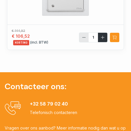
€ 144,92
€ 106,52
(incl. BTW)
KORTING
Contacteer ons:
+32 58 79 02 40
Telefonisch contacteren
Vragen over ons aanbod? Meer informatie nodig dan wat u op