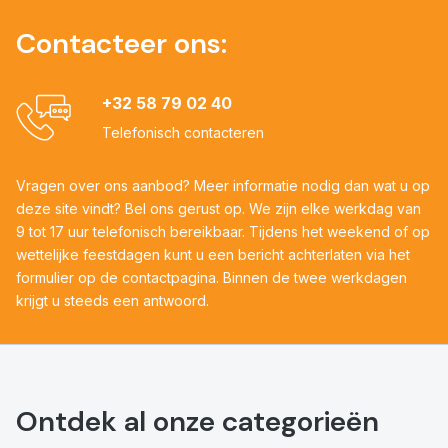
Contacteer ons:
+32 58 79 02 40
Telefonisch contacteren
Vragen over ons aanbod? Meer informatie nodig dan wat u op
deze site vindt? Bel ons gerust op. We zijn elke werkdag van
9 tot 17 uur telefonisch bereikbaar. Tijdens het weekend of op
wettelijke feestdagen kunt u een bericht achterlaten via het
formulier op de contactpagina. Binnen de twee werkdagen
krijgt u steeds een antwoord.
Ontdek al onze categorieën