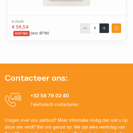
€ 76,93
€ 56,54
(incl. BTW)
KORTING
Contacteer ons:
+32 58 79 02 40
Telefonisch contacteren
Vragen over ons aanbod? Meer informatie nodig dan wat u op
deze site vindt? Bel ons gerust op. We zijn elke werkdag van