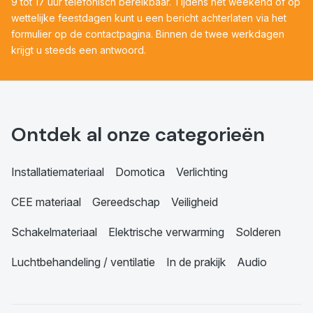
9 tot 17 uur telefonisch bereikbaar. Tijdens het weekend of op
wettelijke feestdagen kunt u een bericht achterlaten via het
formulier op de contactpagina. Binnen de twee werkdagen
krijgt u steeds een antwoord.
Ontdek al onze categorieën
Installatiemateriaal
Domotica
Verlichting
CEE materiaal
Gereedschap
Veiligheid
Schakelmateriaal
Elektrische verwarming
Solderen
Luchtbehandeling / ventilatie
In de prakijk
Audio