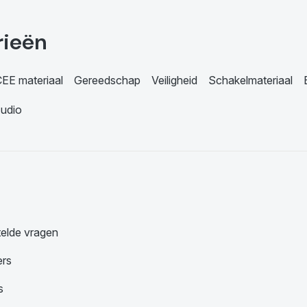
rieën
EE materiaal
Gereedschap
Veiligheid
Schakelmateriaal
udio
telde vragen
ers
s