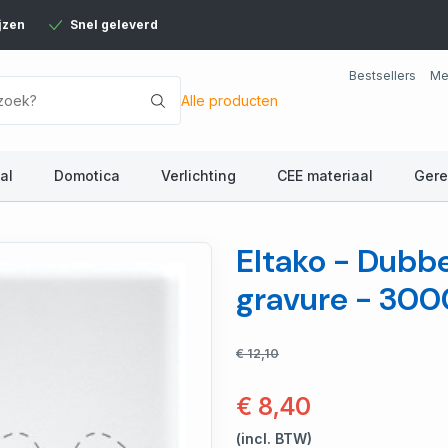
jzen
Snel geleverd
Bestsellers
Me
Alle producten
al
Domotica
Verlichting
CEE materiaal
Ger
Eltako - Dubb
gravure - 30
€ 12,10
€ 8,40
(incl. BTW)