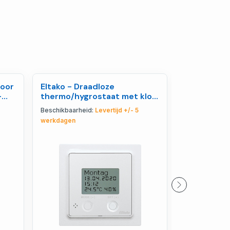
voor
Eltako - Draadloze
Eltako - E
-
thermo/hygrostaat met klok,
Impulsscha
12 24V UC, E 55 poolwi -
21400911
Beschikbaarheid:
Levertijd +/- 5
Beschikbaarhe
30055799
werkdagen
werkdagen