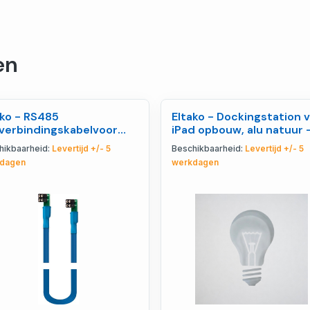
en
ako - RS485
Eltako - Dockingstation 
verbindingskabelvoor
iPad opbouw, alu natuur 
ie 14, 45cm - 30014053
30000001
hikbaarheid:
Levertijd +/- 5
Beschikbaarheid:
Levertijd +/- 5
dagen
werkdagen