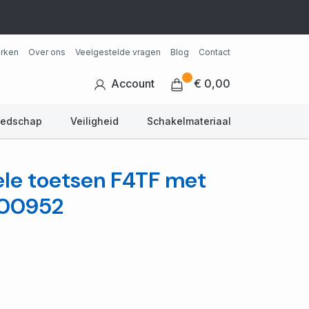
rken
Over ons
Veelgestelde vragen
Blog
Contact
Account
€ 0,00
eedschap
Veiligheid
Schakelmateriaal
ele toetsen F4TF met
000952