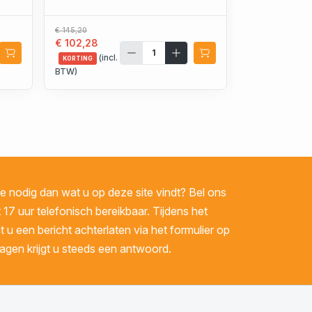
€ 145,20
€ 59,41
€ 102,28
€ 43,67
(incl.
(incl.
KORTING
KORTING
BTW)
BTW)
 nodig dan wat u op deze site vindt? Bel ons
 17 uur telefonisch bereikbaar. Tijdens het
u een bericht achterlaten via het formulier op
gen krijgt u steeds een antwoord.