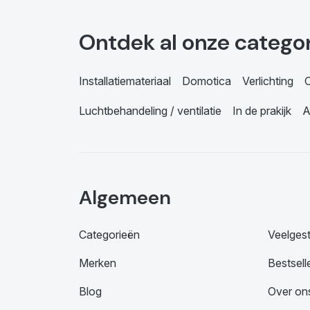
Ontdek al onze catego
Installatiemateriaal
Domotica
Verlichting
C
Luchtbehandeling / ventilatie
In de prakijk
A
Algemeen
Categorieën
Veelges
Merken
Bestsell
Blog
Over on