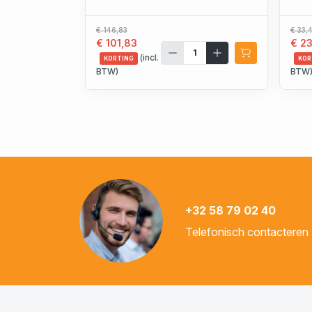
€ 146,83
€ 33,
€ 101,83
€ 23
(incl.
KORTING
KOR
BTW)
BTW
+32 58 79 02 40
Telefonisch contacteren