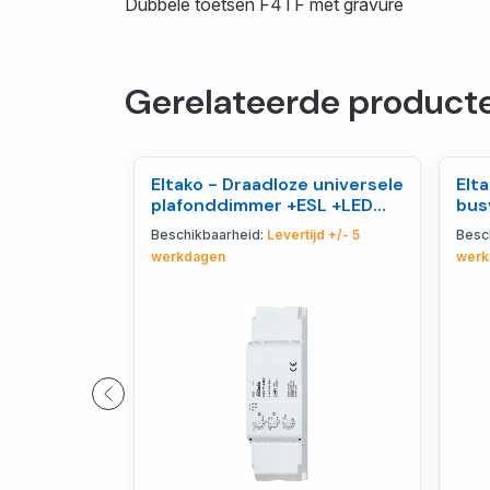
Dubbele toetsen F4TF met gravure
Gerelateerde product
Eltako - Draadloze universele
Elt
plafonddimmer +ESL +LED
bus
400W - 30100845
ser
Beschikbaarheid:
Levertijd +/- 5
Besc
werkdagen
werk