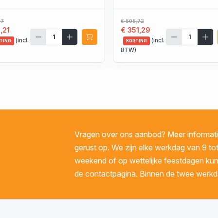
47
€ 505,72
,21
€ 351,29
(incl.
(incl.
TING
KORTING
)
BTW)
Vragen over ons aanbod? Meer informatie
gerust op. We zijn elke werkdag van 9 tot
weekend of op wettelijke feestdagen kunt 
de contactpagina. Binnen de twee werkda