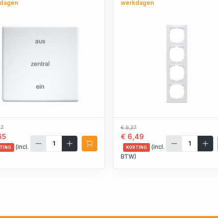
dagen
werkdagen
97
€ 9,37
65
€ 6,49
(incl.
(incl.
TING
KORTING
)
BTW)