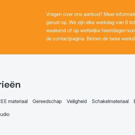
Vragen over ons aanbod? Meer informatie
gerust op. We zijn elke werkdag van 9 tot
weekend of op wettelijke feestdagen kunt 
de contactpagina. Binnen de twee werkda
rieën
EE materiaal
Gereedschap
Veiligheid
Schakelmateriaal
udio