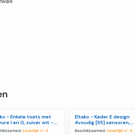
ftware
en
ako - Enkele toets met
Eltako - Kader E design
ure I en O, zuiver wit -
4voudig [55] sensoren,
000953
poolwit mat - 30055755
hikbaarheid:
Levertijd +/- 5
Beschikbaarheid:
Levertijd +/- 5