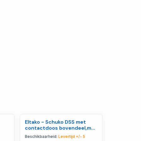
Eltako - Schuko DSS met
Eltako - Dr
contactdoos bovendeel,met
zenddrukkn
2 USB A adapters, a -
zonder kad
Beschikbaarheid:
Levertijd +/- 5
Beschikbaarhe
30055899
30056727