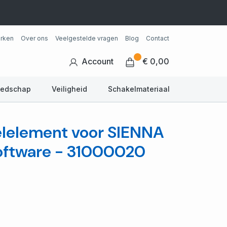
rken
Over ons
Veelgestelde vragen
Blog
Contact
Account
€ 0,00
eedschap
Veiligheid
Schakelmateriaal
elelement voor SIENNA
software - 31000020