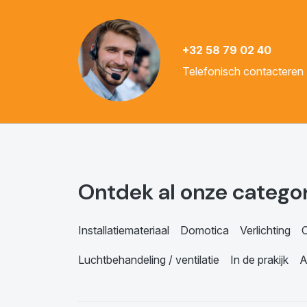
+32 58 79 02 40
Telefonisch contacteren
Ontdek al onze catego
Installatiemateriaal
Domotica
Verlichting
C
Luchtbehandeling / ventilatie
In de prakijk
A