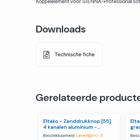
Koppelelement voor SIENNA-Professional so
Downloads
Technische fiche
Gerelateerde product
Eltako - Zenddrukknop [55]
Elt
4 kanalen aluminium -
grav
30000591
30
Beschikbaarheid:
Levertijd +/- 5
Besc