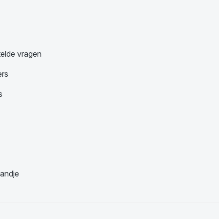
telde vragen
ers
s
andje