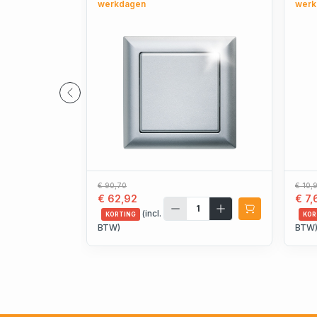
werkdagen
werk
€ 90,70
€ 10,
€ 62,92
€ 7,
(incl.
KORTING
KOR
BTW)
BTW