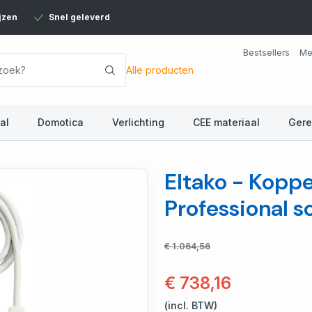
jzen
Snel geleverd
Bestsellers
Me
Alle producten
al
Domotica
Verlichting
CEE materiaal
Ger
Eltako - Kopp
Professional 
€ 1.064,56
€ 738,16
(incl. BTW)