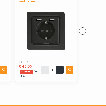
werkdagen
werkdagen
€ 58,44
€ 70,08
€ 40,55
€ 48,91
(incl.
(incl.
KORTING
KORTING
BTW)
BTW)