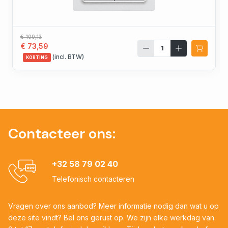
€ 100,13
€ 73,59
(incl. BTW)
KORTING
Contacteer ons:
+32 58 79 02 40
Telefonisch contacteren
Vragen over ons aanbod? Meer informatie nodig dan wat u op
deze site vindt? Bel ons gerust op. We zijn elke werkdag van