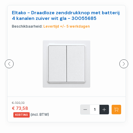
Eltako - Draadloze zenddrukknop met batterij
4 kanalen zuiver wit gla - 30055685
Beschikbaarheid:
Levertijd +/- 5 werkdagen
€ 100,10
€ 73,58
(incl. BTW)
KORTING