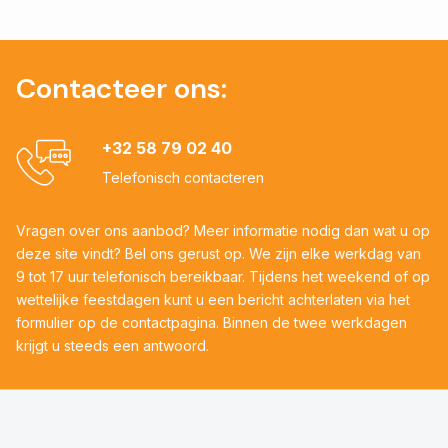
Contacteer ons:
+32 58 79 02 40
Telefonisch contacteren
Vragen over ons aanbod? Meer informatie nodig dan wat u op
deze site vindt? Bel ons gerust op. We zijn elke werkdag van
9 tot 17 uur telefonisch bereikbaar. Tijdens het weekend of op
wettelijke feestdagen kunt u een bericht achterlaten via het
formulier op de contactpagina. Binnen de twee werkdagen
krijgt u steeds een antwoord.