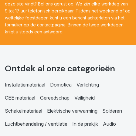
deze site vindt? Bel ons gerust op. We zijn elke werkdag van
9 tot 17 uur telefonisch bereikbaar. Tijdens het weekend of op
wettelijke feestdagen kunt u een bericht achterlaten via het
formulier op de contactpagina. Binnen de twee werkdagen
krijgt u steeds een antwoord.
Ontdek al onze categorieën
Installatiemateriaal
Domotica
Verlichting
CEE materiaal
Gereedschap
Veiligheid
Schakelmateriaal
Elektrische verwarming
Solderen
Luchtbehandeling / ventilatie
In de prakijk
Audio