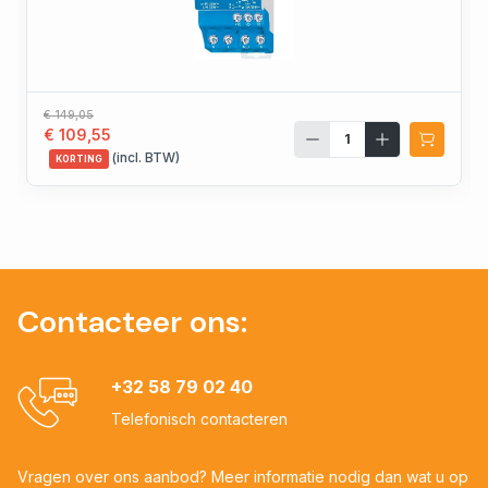
€ 149,05
€ 109,55
(incl. BTW)
KORTING
Contacteer ons:
+32 58 79 02 40
Telefonisch contacteren
Vragen over ons aanbod? Meer informatie nodig dan wat u op