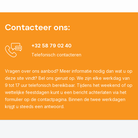
Contacteer ons:
+32 58 79 02 40
Telefonisch contacteren
Vragen over ons aanbod? Meer informatie nodig dan wat u op
deze site vindt? Bel ons gerust op. We zijn elke werkdag van
9 tot 17 uur telefonisch bereikbaar. Tijdens het weekend of op
wettelijke feestdagen kunt u een bericht achterlaten via het
formulier op de contactpagina. Binnen de twee werkdagen
krijgt u steeds een antwoord.