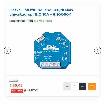
Eltako - Multifunc.inbouwtijdrelais
univ.stuursp. 1NO 10A - 61100604
Beschikbaarheid:
Op voorraad
€ 76,31
€ 56,09
(incl. BTW)
KORTING