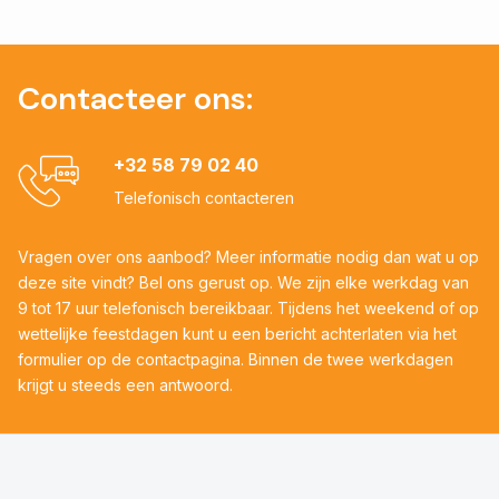
Contacteer ons:
+32 58 79 02 40
Telefonisch contacteren
Vragen over ons aanbod? Meer informatie nodig dan wat u op
deze site vindt? Bel ons gerust op. We zijn elke werkdag van
9 tot 17 uur telefonisch bereikbaar. Tijdens het weekend of op
wettelijke feestdagen kunt u een bericht achterlaten via het
formulier op de contactpagina. Binnen de twee werkdagen
krijgt u steeds een antwoord.