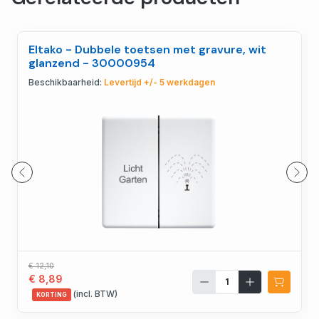
Eltako - Dubbele toetsen met gravure, wit
glanzend - 30000954
Beschikbaarheid:
Levertijd +/- 5 werkdagen
€ 12,10
€ 8,89
(incl. BTW)
KORTING