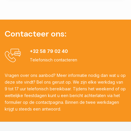
Contacteer ons:
+32 58 79 02 40
Telefonisch contacteren
Vragen over ons aanbod? Meer informatie nodig dan wat u op
deze site vindt? Bel ons gerust op. We zijn elke werkdag van
9 tot 17 uur telefonisch bereikbaar. Tijdens het weekend of op
wettelijke feestdagen kunt u een bericht achterlaten via het
formulier op de contactpagina. Binnen de twee werkdagen
krijgt u steeds een antwoord.