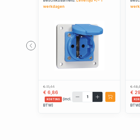
Beschikbaarheid:
Levertijd +/- 1
Besc
- 2
werkdagen
werk
€ 11,44
€ 48,
€ 6,86
€ 29
(incl.
KORTING
KOR
BTW)
BTW