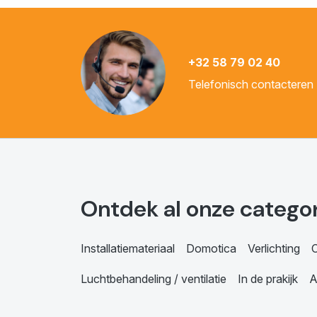
+32 58 79 02 40
Telefonisch contacteren
Ontdek al onze catego
Installatiemateriaal
Domotica
Verlichting
C
Luchtbehandeling / ventilatie
In de prakijk
A