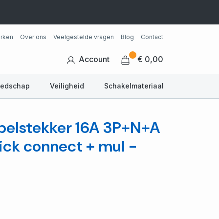
rken
Over ons
Veelgestelde vragen
Blog
Contact
Account
€ 0,00
eedschap
Veiligheid
Schakelmateriaal
ppelstekker 16A 3P+N+A
ick connect + mul -