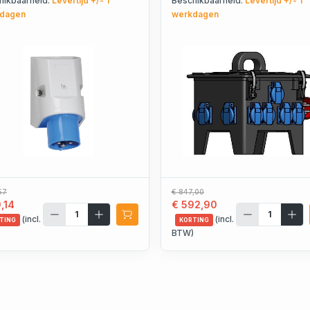
hikbaarheid:
Levertijd +/- 1
Beschikbaarheid:
Levertijd +/- 1
4409
dagen
werkdagen
57
€ 847,00
,14
€ 592,90
(incl.
(incl.
TING
KORTING
)
BTW)