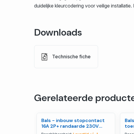
duidelijke kleurcodering voor veilige installat
Downloads
Technische fiche
Gerelateerde product
Bals - inbouw stopcontact
Bal
16A 2P+ randaarde 230V
toe
IP54, schroefaansl - 71105
2P+