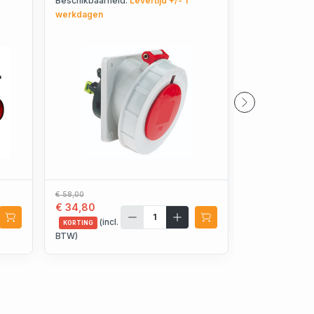
Beschikbaarheid:
Levertijd +/- 1
Beschikbaarhe
12854
werkdagen
€ 41,29
€ 24,77
€ 58,00
€ 34,80
(incl.
KORTING
(incl.
BTW)
KORTING
BTW)