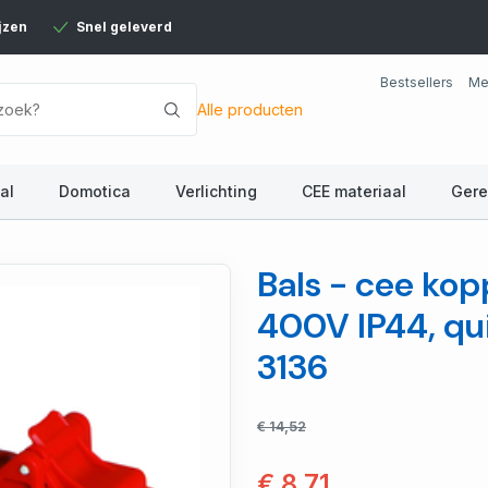
jzen
Snel geleverd
Bestsellers
Me
Alle producten
al
Domotica
Verlichting
CEE materiaal
Ger
Bals - cee ko
400V IP44, qu
3136
€ 14,52
€ 8,71