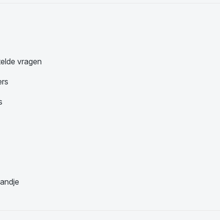
telde vragen
ers
s
andje