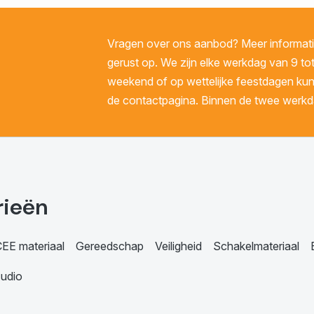
Vragen over ons aanbod? Meer informatie
gerust op. We zijn elke werkdag van 9 tot
weekend of op wettelijke feestdagen kunt 
de contactpagina. Binnen de twee werkda
rieën
EE materiaal
Gereedschap
Veiligheid
Schakelmateriaal
udio