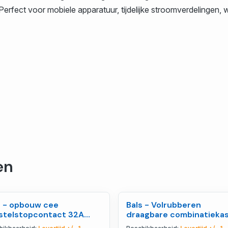
ie. Perfect voor mobiele apparatuur, tijdelijke stroomverdelinge
en
s - opbouw cee
Bals - Volrubberen
stelstopcontact 32A
draagbare combinatieka
A 230V IP44, quick conn
250x210mm - COMBI116