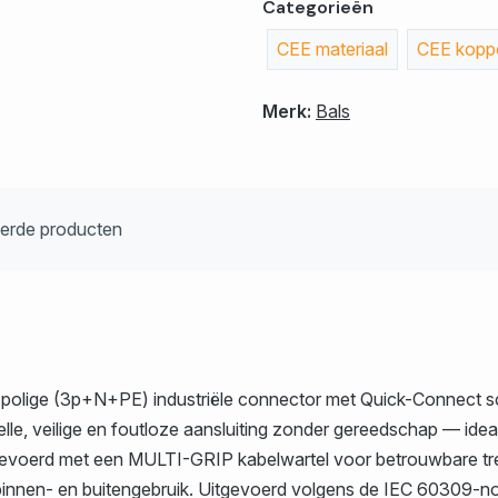
Categorieën
CEE materiaal
CEE koppe
Merk:
Bals
eerde producten
olige (3p+N+PE) industriële connector met Quick-Connect sch
elle, veilige en foutloze aansluiting zonder gereedschap — id
gevoerd met een MULTI-GRIP kabelwartel voor betrouwbare tre
innen- en buitengebruik. Uitgevoerd volgens de IEC 60309-nor