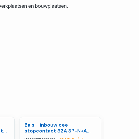
n, werkplaatsen en bouwplaatsen.
Bals - inbouw cee
Bals - Opb
st
stopcontact 32A 3P+N+A
toestelsto
0AF
400V IP67, quick connect -
230V IP44 