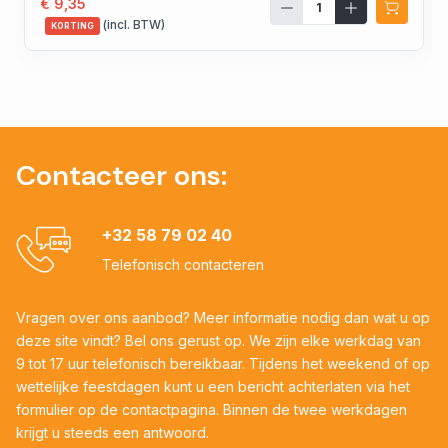
€ 9,35
(incl. BTW)
KORTING
Contacteer ons:
+32 58 79 02 40
Telefonisch contacteren
Vragen over ons aanbod? Meer informatie nodig dan wat u op
deze site vindt? Bel ons gerust op. We zijn elke werkdag van
9 tot 17 uur telefonisch bereikbaar. Tijdens het weekend of op
wettelijke feestdagen kunt u een bericht achterlaten via het
formulier op de contactpagina. Binnen de twee werkdagen
krijgt u steeds een antwoord.