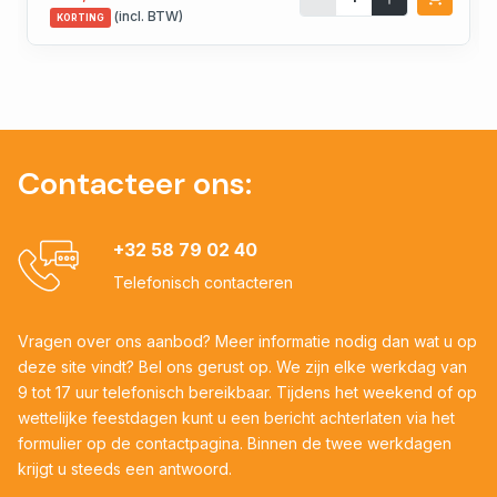
(incl. BTW)
KORTING
Contacteer ons:
+32 58 79 02 40
Telefonisch contacteren
Vragen over ons aanbod? Meer informatie nodig dan wat u op
deze site vindt? Bel ons gerust op. We zijn elke werkdag van
9 tot 17 uur telefonisch bereikbaar. Tijdens het weekend of op
wettelijke feestdagen kunt u een bericht achterlaten via het
formulier op de contactpagina. Binnen de twee werkdagen
krijgt u steeds een antwoord.