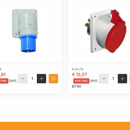
8
€ 21,79
,91
€ 13,07
(incl.
(incl.
TING
KORTING
)
BTW)