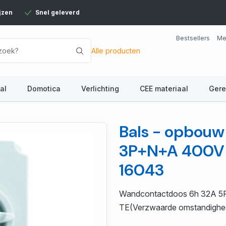
jzen
Snel geleverd
Bestsellers
Me
Alle producten
al
Domotica
Verlichting
CEE materiaal
Ger
Bals - opbouw
3P+N+A 400V I
16043
Wandcontactdoos 6h 32A 
TE(Verzwaarde omstandighede