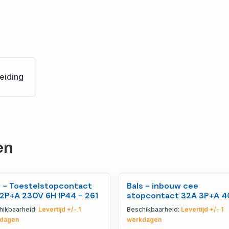
eiding
en
s - Toestelstopcontact
Bals - inbouw cee
 2P+A 230V 6H IP44 - 261
stopcontact 32A 3P+A 
IP44,quick connect - 12
hikbaarheid:
Levertijd +/- 1
Beschikbaarheid:
Levertijd +/- 1
dagen
werkdagen