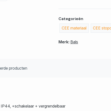
Categorieën
CEE materiaal
CEE stop
Merk:
Bals
eerde producten
P44, +schakelaar + vergrendelbaar