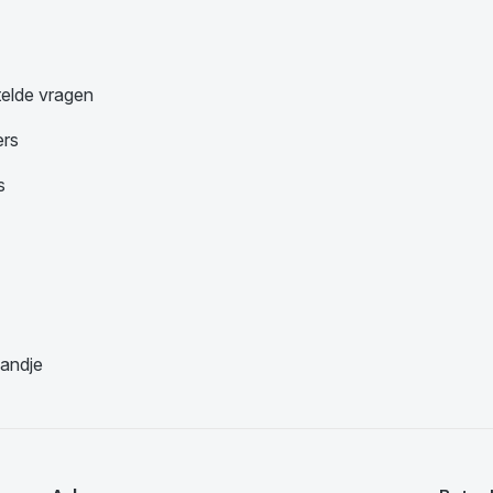
telde vragen
ers
s
andje