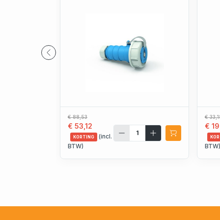
€ 88,53
€ 33,1
€ 53,12
€ 19
(incl.
KORTING
KOR
BTW)
BTW