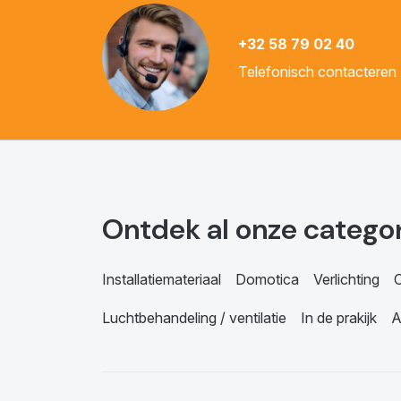
+32 58 79 02 40
Telefonisch contacteren
Ontdek al onze catego
Installatiemateriaal
Domotica
Verlichting
C
Luchtbehandeling / ventilatie
In de prakijk
A