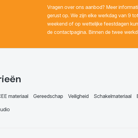
Vragen over ons aanbod? Meer informatie
gerust op. We zijn elke werkdag van 9 tot
weekend of op wettelijke feestdagen kunt 
de contactpagina. Binnen de twee werkda
rieën
EE materiaal
Gereedschap
Veiligheid
Schakelmateriaal
udio