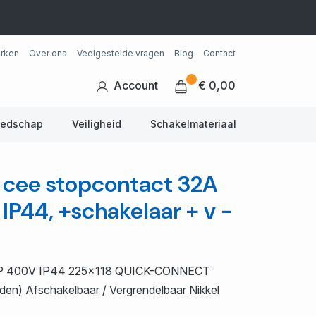
rken
Over ons
Veelgestelde vragen
Blog
Contact
Account
€ 0,00
eedschap
Veiligheid
Schakelmateriaal
 cee stopcontact 32A
P44, +schakelaar + v -
5P 400V IP44 225x118 QUICK-CONNECT
n) Afschakelbaar / Vergrendelbaar Nikkel