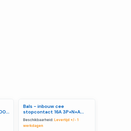
Bals - inbouw cee
Bals - Kopp
400V
stopcontact 16A 3P+N+A
2P+BA 230V
764
400V IP54, quick connect I -
kinderveili
Beschikbaarheid:
Levertijd +/- 1
Beschikbaarhe
1320011
749209-1
werkdagen