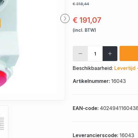
€ 318,44
€ 191,07
(incl. BTW)
Beschikbaarheid:
Levertijd
Artikelnummer:
16043
EAN-code:
402494116043
Leverancierscode:
16043