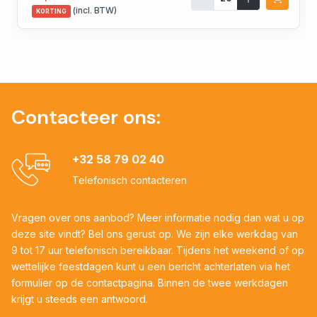
(incl. BTW)
KORTING
Contacteer ons:
+32 58 79 02 40
Telefonisch contacteren
Vragen over ons aanbod? Meer informatie nodig dan wat u op
deze site vindt? Bel ons gerust op. We zijn elke werkdag van
9 tot 17 uur telefonisch bereikbaar. Tijdens het weekend of op
wettelijke feestdagen kunt u een bericht achterlaten via het
formulier op de contactpagina. Binnen de twee werkdagen
krijgt u steeds een antwoord.