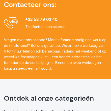
Contacteer ons:
+32 58 79 02 40
Telefonisch contacteren
Vragen over ons aanbod? Meer informatie nodig dan wat u op
deze site vindt? Bel ons gerust op. We zijn elke werkdag van
9 tot 17 uur telefonisch bereikbaar. Tijdens het weekend of op
wettelijke feestdagen kunt u een bericht achterlaten via het
formulier op de contactpagina. Binnen de twee werkdagen
krijgt u steeds een antwoord.
Ontdek al onze categorieën