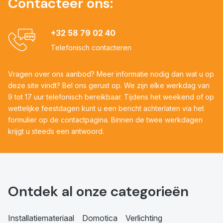
Contacteer ons:
+32 58 79 02 40
Telefonisch contacteren
Vragen over ons aanbod? Meer informatie nodig dan wat u op
deze site vindt? Bel ons gerust op. We zijn elke werkdag van
9 tot 17 uur telefonisch bereikbaar. Tijdens het weekend of op
wettelijke feestdagen kunt u een bericht achterlaten via het
formulier op de contactpagina. Binnen de twee werkdagen
krijgt u steeds een antwoord.
Ontdek al onze categorieën
Installatiemateriaal
Domotica
Verlichting