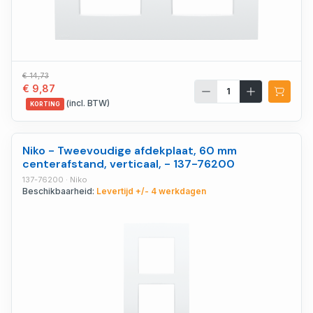
€ 14,73
€ 9,87
(incl. BTW)
KORTING
Niko - Tweevoudige afdekplaat, 60 mm
centerafstand, verticaal, - 137-76200
137-76200 · Niko
Beschikbaarheid:
Levertijd +/- 4 werkdagen