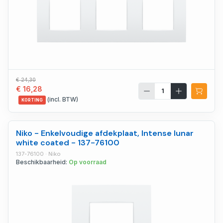
€ 24,30
€ 16,28
(incl. BTW)
KORTING
Niko - Enkelvoudige afdekplaat, Intense lunar
white coated - 137-76100
137-76100 · Niko
Beschikbaarheid:
Op voorraad