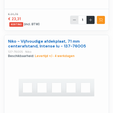
€ 34,79
€ 23,31
(incl. BTW)
KORTING
Niko - Vijfvoudige afdekplaat, 71 mm
centerafstand, Intense lu - 137-76005
137-76005 · Niko
Beschikbaarheid:
Levertijd +/- 4 werkdagen