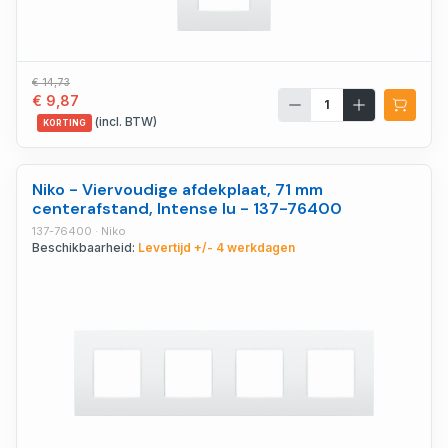
€ 14,73
€ 9,87
(incl. BTW)
KORTING
Niko - Viervoudige afdekplaat, 71 mm
centerafstand, Intense lu - 137-76400
137-76400 · Niko
Beschikbaarheid:
Levertijd +/- 4 werkdagen