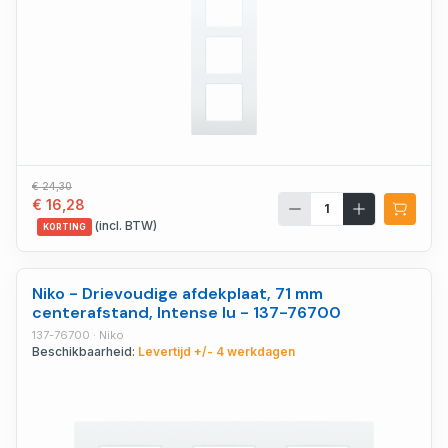
€ 24,30
€ 16,28
(incl. BTW)
KORTING
Niko - Drievoudige afdekplaat, 71 mm
centerafstand, Intense lu - 137-76700
137-76700 · Niko
Beschikbaarheid:
Levertijd +/- 4 werkdagen