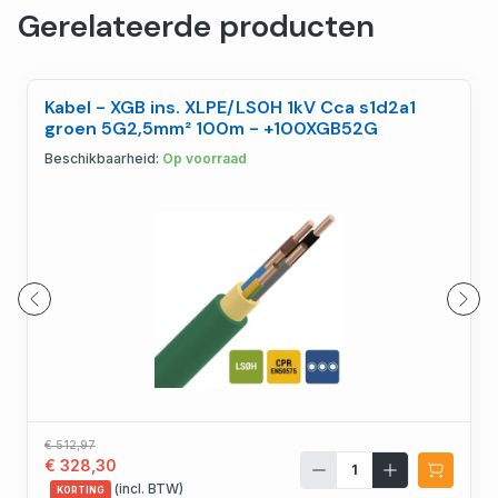
Gerelateerde producten
Kabel - XGB ins. XLPE/LS0H 1kV Cca s1d2a1
groen 5G2,5mm² 100m - +100XGB52G
Beschikbaarheid:
Op voorraad
€ 512,97
€ 328,30
(incl. BTW)
KORTING