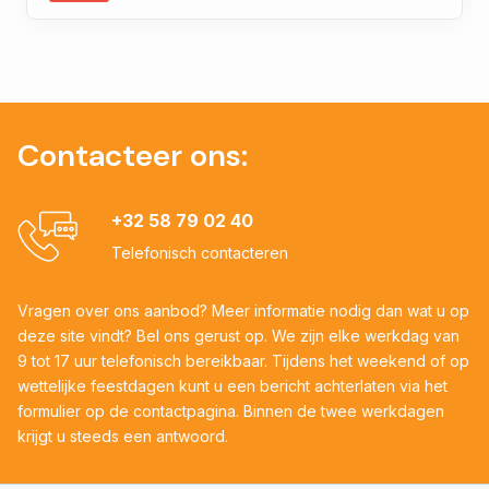
Contacteer ons:
+32 58 79 02 40
Telefonisch contacteren
Vragen over ons aanbod? Meer informatie nodig dan wat u op
deze site vindt? Bel ons gerust op. We zijn elke werkdag van
9 tot 17 uur telefonisch bereikbaar. Tijdens het weekend of op
wettelijke feestdagen kunt u een bericht achterlaten via het
formulier op de contactpagina. Binnen de twee werkdagen
krijgt u steeds een antwoord.