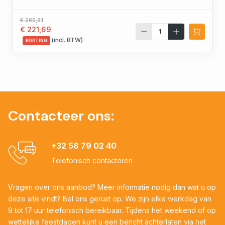
€ 280,61
€ 221,69
(incl. BTW)
KORTING
Contacteer ons:
+32 58 79 02 40
Telefonisch contacteren
Vragen over ons aanbod? Meer informatie nodig dan wat u op
deze site vindt? Bel ons gerust op. We zijn elke werkdag van
9 tot 17 uur telefonisch bereikbaar. Tijdens het weekend of op
wettelijke feestdagen kunt u een bericht achterlaten via het