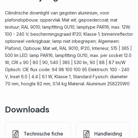
Cilindrische downlight van gegoten aluminium, voor
plafondopbouw; oppervlak Mat wit; gepoedercoat; mat
textuur; RAL 9010; lampfitting GU10; lamptype PAR16; max. 12W;
100 - 240 V; beschermingsgraad IP20; Klasse 1; binnenreflector
optioneel verkrijgbaar; lamp niet inbegrepen; Algemeen:
Plafond, Opbouw, Mat wit, RAL 9010, IP20, Interieur, 515 | 365 |
500 lm LED: lamp PAR16, lampfitting GU10, max. per socket 12.0
W, CRI ≥ 90 | 80 | 90, 540 | 385 | 530 lm, 90 | 88 | 87 lm/W
Optisch: CIE flux code: 94 98 100 100 95 Elektrisch: 100 - 240
V, Inset 6.0 | 4.4 | 6.1 W, Klasse 1, Standard Fysisch: diameter
70 mm, hoogte 82 mm, 0.14 kg Material: Aluminium 258220W0
Downloads
Technische fiche
Handleiding