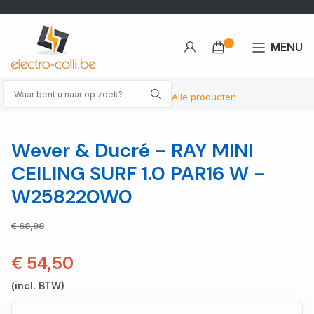
MENU
Alle producten
Wever & Ducré - RAY MINI
CEILING SURF 1.0 PAR16 W -
W258220W0
€ 68,98
€ 54,50
(incl. BTW)