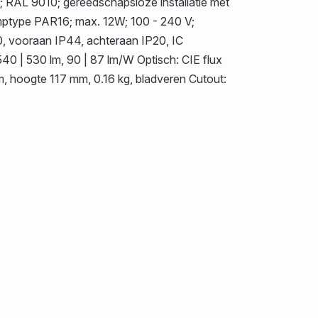
 RAL 9010; gereedschapsloze installatie met
amptype PAR16; max. 12W; 100 - 240 V;
, vooraan IP44, achteraan IP20, IC
40 | 530 lm, 90 | 87 lm/W Optisch: CIE flux
mm, hoogte 117 mm, 0.16 kg, bladveren Cutout: