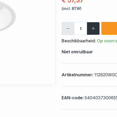
€ 57,37
(incl. BTW)
Beschikbaarheid:
Op voorr
Niet omruilbaar
Artikelnummer:
112620W0
EAN-code:
540403730065