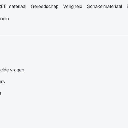
EE materiaal
Gereedschap
Veiligheid
Schakelmateriaal
udio
telde vragen
ers
s