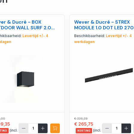
er & Ducré - BOX
Wever & Ducré - STREX
DOOR WALL SURF 2.0
MODULE 1.0 DOT LED 27
 3000K A - W748148A5
B - W171342B3
hikbaarheid:
Levertijd +/- 4
Beschikbaarheid:
Levertijd +/- 4
dagen
werkdagen
,00
€ 336,39
09,35
€ 265,75
(incl.
(incl.
TING
KORTING