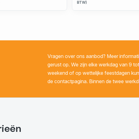
)
BTW)
Vragen over ons aanbod? Meer informatie
gerust op. We zijn elke werkdag van 9 tot
weekend of op wettelijke feestdagen kunt 
de contactpagina. Binnen de twee werkda
rieën