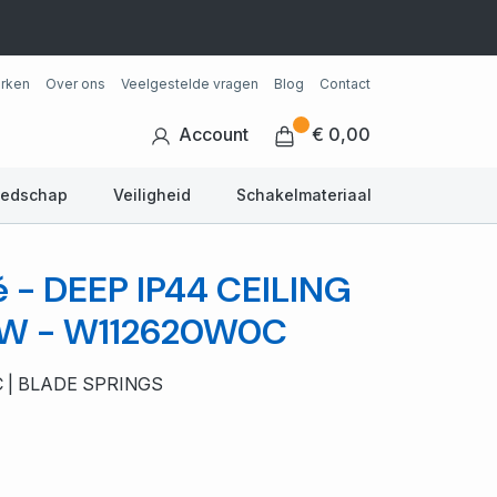
rken
Over ons
Veelgestelde vragen
Blog
Contact
Account
€ 0,00
eedschap
Veiligheid
Schakelmateriaal
 - DEEP IP44 CEILING
6 W - W112620W0C
C | BLADE SPRINGS