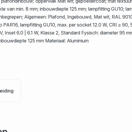
plafondinbouw; oppervlak Mat wit; gepoedercoat; mat textuur;
ikte van min. 8 mm; inbouwdiepte 125 mm; lampfitting GU10; l
 inbegrepen; Algemeen: Plafond, Ingebouwd, Mat wit, RAL 9010
p PAR16, lampfitting GU10, max. per socket 12.0 W, CRI ≥ 90, 5
, Inset 6.0 | 6.1 W, Klasse 2, Standard Fysisch: diameter 95 
Inbouwdiepte 125 mm Materiaal: Aluminium
eiding
en