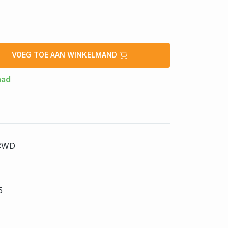
VOEG TOE AAN WINKELMAND
aad
CWD
5