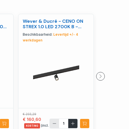
Wever & Ducré - CENO ON
Wever & Du
00K
STREX 1.0 LED 2700K B -
ADJUST CEI
W166562B3
PAR16 W -
Beschikbaarheid:
Levertijd +/- 4
Beschikbaarhe
werkdagen
€ 55,07
€ 43,51
€ 203,29
€ 160,60
(incl.
KORTING
(incl.
BTW)
KORTING