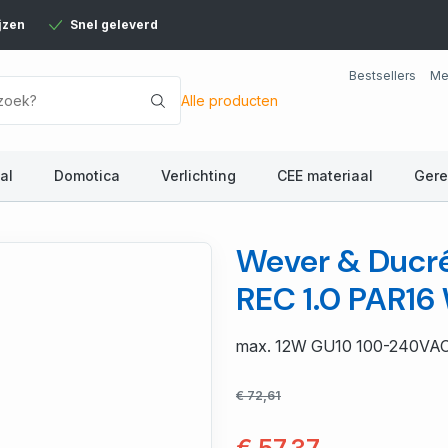
jzen
Snel geleverd
Bestsellers
Me
Alle producten
al
Domotica
Verlichting
CEE materiaal
Ger
Wever & Ducré
REC 1.0 PAR1
max. 12W GU10 100-240VA
€ 72,61