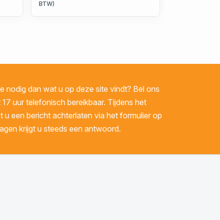
BTW)
 nodig dan wat u op deze site vindt? Bel ons
 17 uur telefonisch bereikbaar. Tijdens het
u een bericht achterlaten via het formulier op
gen krijgt u steeds een antwoord.