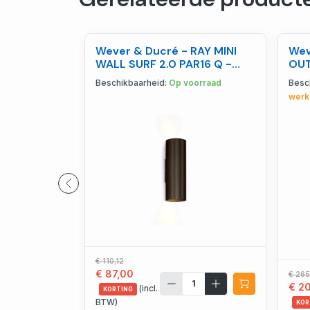
Wever & Ducré - RAY MINI
Wev
WALL SURF 2.0 PAR16 Q -
OUT
W301220Q0
LED
Beschikbaarheid:
Op voorraad
Besc
werk
€ 110,12
€ 87,00
€ 265
€ 2
(incl.
KORTING
BTW)
KOR