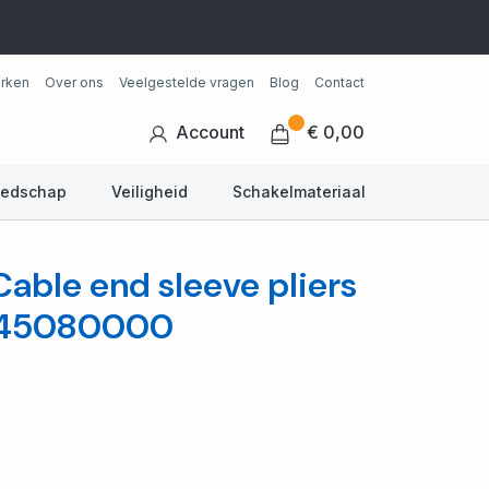
rken
Over ons
Veelgestelde vragen
Blog
Contact
Account
€ 0,00
eedschap
Veiligheid
Schakelmateriaal
able end sleeve pliers
1445080000