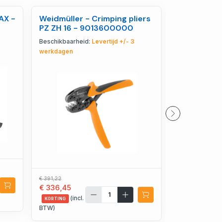
AX -
Weidmüller - Crimping pliers
Weidmüller
PZ ZH 16 - 9013600000
Schroevend
SLIM S3.5 6
Beschikbaarheid:
Levertijd +/- 3
Beschikbaarhe
27495900
werkdagen
€ 87,36
€ 75,13
€ 391,22
€ 336,45
(incl.
KORTING
(incl.
BTW)
KORTING
BTW)