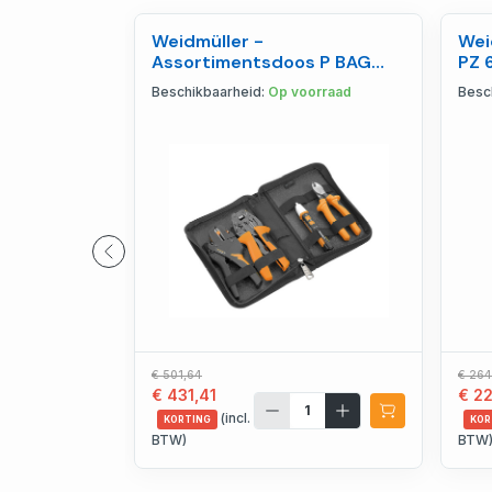
Weidmüller -
Wei
Assortimentsdoos P BAG
PZ 
SET 4 - 2579430000
Beschikbaarheid:
Op voorraad
Besc
€ 501,64
€ 264
€ 431,41
€ 22
(incl.
KORTING
KOR
BTW)
BTW