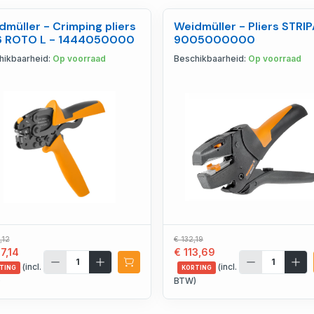
dmüller - Crimping pliers
Weidmüller - Pliers STRIP
6 ROTO L - 1444050000
9005000000
hikbaarheid:
Op voorraad
Beschikbaarheid:
Op voorraad
,12
€ 132,19
7,14
€ 113,69
(incl.
(incl.
TING
KORTING
)
BTW)