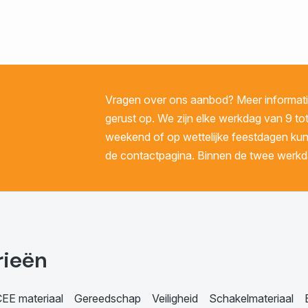
Vragen over ons aanbod? Meer informatie
gerust op. We zijn elke werkdag van 9 tot
weekend of op wettelijke feestdagen kunt 
de contactpagina. Binnen de twee werkda
rieën
EE materiaal
Gereedschap
Veiligheid
Schakelmateriaal