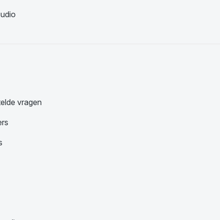
udio
telde vragen
ers
s