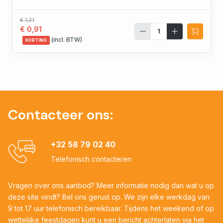
€ 1,31
€ 0,91
(incl. BTW)
KORTING
Contacteer ons:
+32 58 79 02 40
Telefonisch contacteren
Vragen over ons aanbod? Meer informatie nodig dan wat u op
deze site vindt? Bel ons gerust op. We zijn elke werkdag van
9 tot 17 uur telefonisch bereikbaar. Tijdens het weekend of op
wettelijke feestdagen kunt u een bericht achterlaten via het