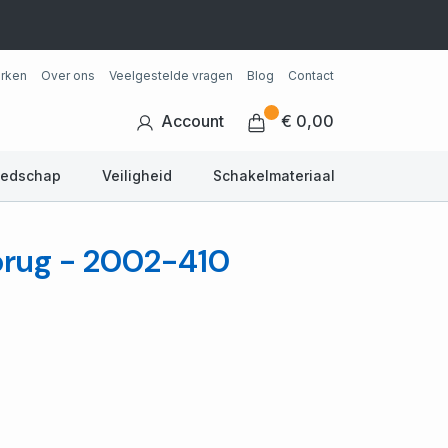
rken
Over ons
Veelgestelde vragen
Blog
Contact
Account
€ 0,00
eedschap
Veiligheid
Schakelmateriaal
rug - 2002-410