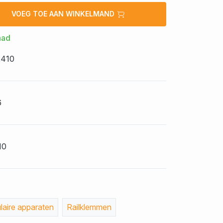
VOEG TOE AAN WINKELMAND
aad
410
6
10
aire apparaten
Railklemmen