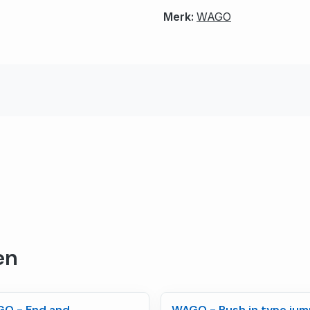
Merk:
WAGO
en
O - End and
WAGO - Push in type jum