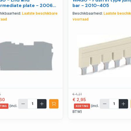
ermediate plate - 2006-
bar - 2010-405
1
hikbaarheid:
Laatste beschikbare
Beschikbaarheid:
Laatste beschi
raad
voorraad
5
€ 4,21
,60
€ 2,95
(incl.
(incl.
TING
KORTING
)
BTW)