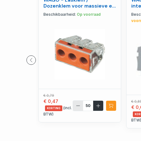
Dozenklem voor massieve en
int
meeraderige geleiders, -
129
Beschikbaarheid:
Op voorraad
Besc
773-173
voor
€ 0,79
€ 0,47
€ 0,8
€ 0
(incl.
KORTING
BTW)
KOR
BTW