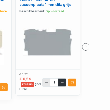
tussenplaat; 1 mm dik; grijs -
met hendels
2004-1291
soorten gel
kbare
Beschikbaarheid:
Op voorraad
Beschikbaarhe
413
€ 0,77
€ 0,78
€ 0,54
€ 0,43
(incl.
(incl.
KORTING
KORTING
BTW)
BTW)