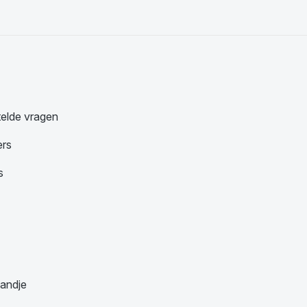
telde vragen
ers
s
andje