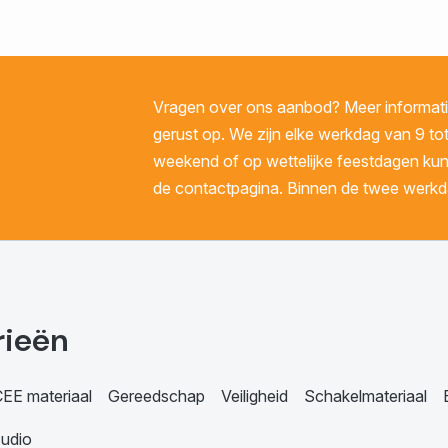
Vragen over ons aanbod? Meer informatie
gerust op. We zijn elke werkdag van 9 tot
weekend of op wettelijke feestdagen kunt 
de contactpagina. Binnen de twee werkda
rieën
EE materiaal
Gereedschap
Veiligheid
Schakelmateriaal
udio