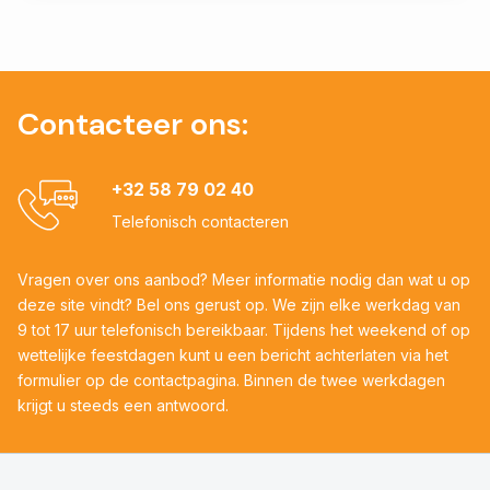
Contacteer ons:
+32 58 79 02 40
Telefonisch contacteren
Vragen over ons aanbod? Meer informatie nodig dan wat u op
deze site vindt? Bel ons gerust op. We zijn elke werkdag van
9 tot 17 uur telefonisch bereikbaar. Tijdens het weekend of op
wettelijke feestdagen kunt u een bericht achterlaten via het
formulier op de contactpagina. Binnen de twee werkdagen
krijgt u steeds een antwoord.