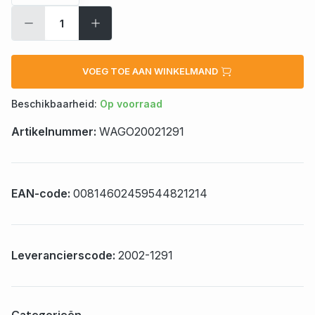
VOEG TOE AAN WINKELMAND
Beschikbaarheid:
Op voorraad
Artikelnummer:
WAGO20021291
EAN-code:
00814602459544821214
Leverancierscode:
2002-1291
Categorieën