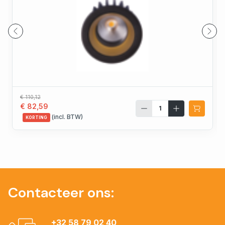
€ 110,12
€ 82,59
(incl. BTW)
KORTING
Contacteer ons:
+32 58 79 02 40