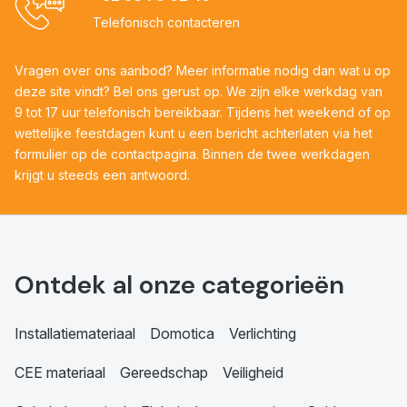
Telefonisch contacteren
Vragen over ons aanbod? Meer informatie nodig dan wat u op
deze site vindt? Bel ons gerust op. We zijn elke werkdag van
9 tot 17 uur telefonisch bereikbaar. Tijdens het weekend of op
wettelijke feestdagen kunt u een bericht achterlaten via het
formulier op de contactpagina. Binnen de twee werkdagen
krijgt u steeds een antwoord.
Ontdek al onze categorieën
Installatiemateriaal
Domotica
Verlichting
CEE materiaal
Gereedschap
Veiligheid