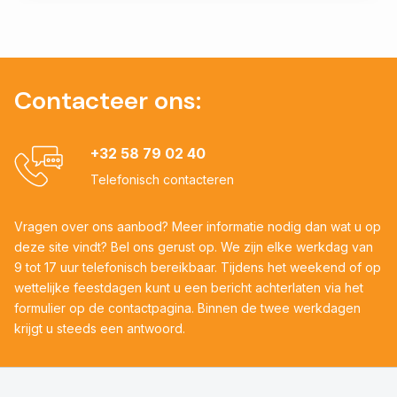
Contacteer ons:
+32 58 79 02 40
Telefonisch contacteren
Vragen over ons aanbod? Meer informatie nodig dan wat u op
deze site vindt? Bel ons gerust op. We zijn elke werkdag van
9 tot 17 uur telefonisch bereikbaar. Tijdens het weekend of op
wettelijke feestdagen kunt u een bericht achterlaten via het
formulier op de contactpagina. Binnen de twee werkdagen
krijgt u steeds een antwoord.