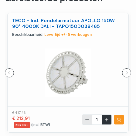
TECO - Ind. Pendelarmatuur APOLLO 150W
90° 4000K DALI - TAPO150D038465
Beschikbaarheid:
Levertijd +/- 5 werkdagen
€ 417,46
€ 212,91
(incl. BTW)
KORTING