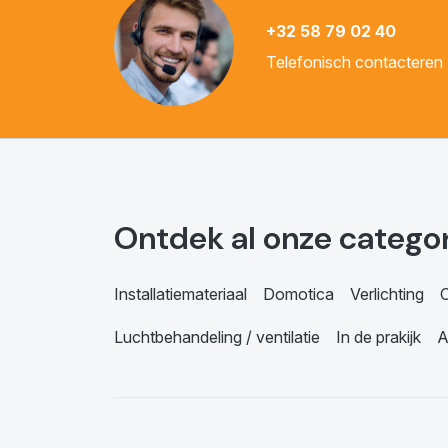
+32 58 79 02 40
Telefonisch contacteren
Ontdek al onze catego
Installatiemateriaal
Domotica
Verlichting
C
Luchtbehandeling / ventilatie
In de prakijk
A