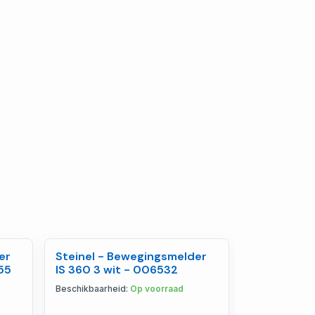
er
Steinel - Bewegingsmelder
Steinel - I
55
IS 360 3 wit - 006532
bewegingsm
ECO wit - 
Beschikbaarheid:
Op voorraad
Beschikbaarhe