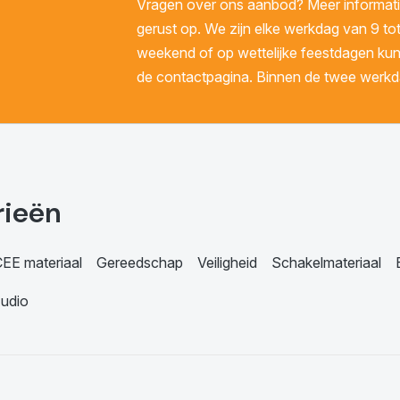
Vragen over ons aanbod? Meer informatie
gerust op. We zijn elke werkdag van 9 tot
weekend of op wettelijke feestdagen kunt 
de contactpagina. Binnen de twee werkda
rieën
EE materiaal
Gereedschap
Veiligheid
Schakelmateriaal
udio