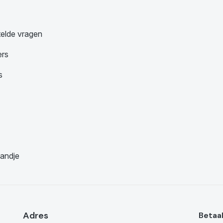
telde vragen
ers
s
andje
Adres
Betaa