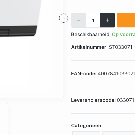
Beschikbaarheid:
Op voorr
Artikelnummer:
ST033071
EAN-code:
400784103307
Leverancierscode:
033071
Categorieën