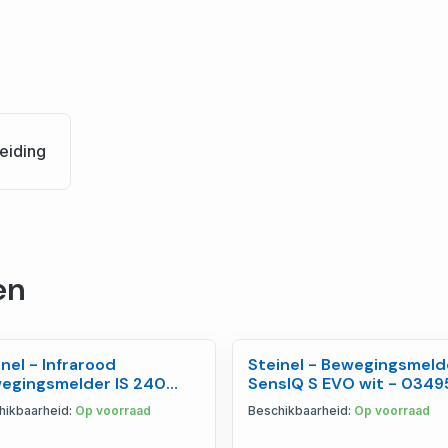
eiding
en
nel - Infrarood
Steinel - Bewegingsmeld
egingsmelder IS 240
SensIQ S EVO wit - 0349
 wit - 602819
hikbaarheid:
Op voorraad
Beschikbaarheid:
Op voorraad