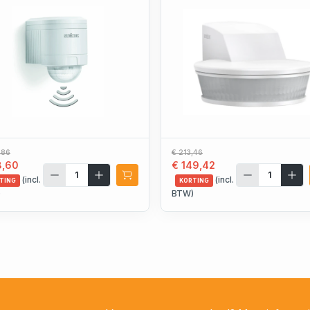
,86
€ 213,46
8,60
€ 149,42
(incl.
(incl.
TING
KORTING
)
BTW)