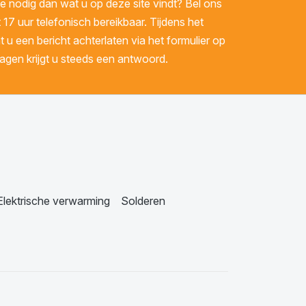
 nodig dan wat u op deze site vindt? Bel ons
 17 uur telefonisch bereikbaar. Tijdens het
u een bericht achterlaten via het formulier op
gen krijgt u steeds een antwoord.
Elektrische verwarming
Solderen