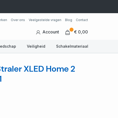
rken
Over ons
Veelgestelde vragen
Blog
Contact
Account
€ 0,00
eedschap
Veiligheid
Schakelmateriaal
Straler XLED Home 2
1