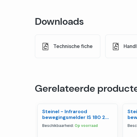
Downloads
Technische fiche
Handl
Gerelateerde product
Steinel - Infrarood
Stei
bewegingsmelder IS 180 2
bew
zilver - 603618
DUO
Beschikbaarheid:
Op voorraad
Besc