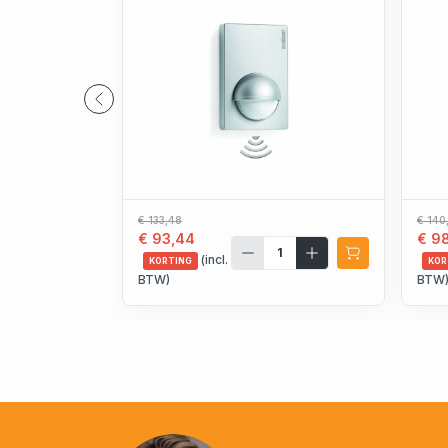
€ 133,48
€ 140
€ 93,44
€ 9
(incl.
KORTING
KOR
BTW)
BTW