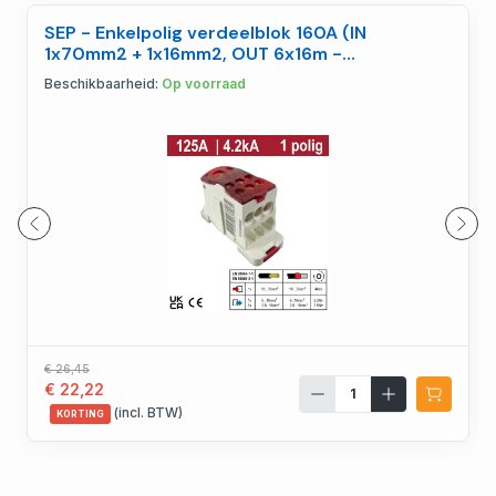
SEP - Enkelpolig verdeelblok 160A (IN
1x70mm2 + 1x16mm2, OUT 6x16m -
2112100020
Beschikbaarheid:
Op voorraad
€ 26,45
€ 22,22
(incl. BTW)
KORTING