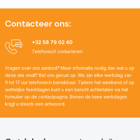
Contacteer ons:
+32 58 79 02 40
Telefonisch contacteren
Vragen over ons aanbod? Meer informatie nodig dan wat u op
deze site vindt? Bel ons gerust op. We zijn elke werkdag van
9 tot 17 uur telefonisch bereikbaar. Tijdens het weekend of op
wettelijke feestdagen kunt u een bericht achterlaten via het
formulier op de contactpagina. Binnen de twee werkdagen
krijgt u steeds een antwoord.