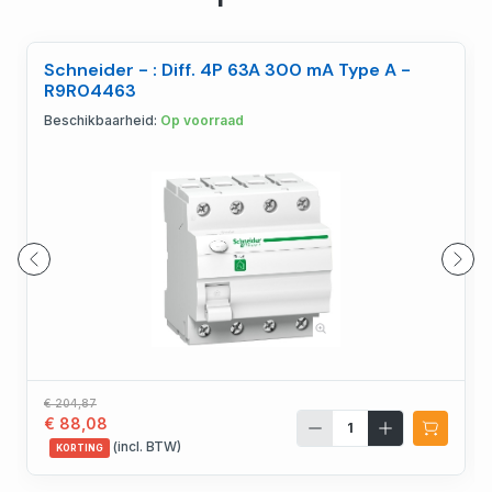
Schneider - : Diff. 4P 63A 300 mA Type A -
R9R04463
Beschikbaarheid:
Op voorraad
€ 204,87
€ 88,08
(incl. BTW)
KORTING