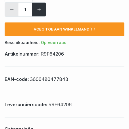
VOEG TOE AAN WINKELMAND
Beschikbaarheid:
Op voorraad
Artikelnummer:
R9F64206
EAN-code:
3606480477843
Leverancierscode:
R9F64206
Categorieën