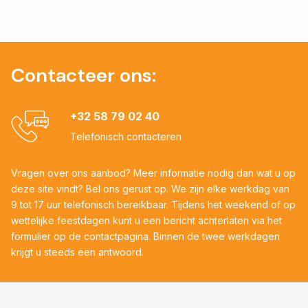
Contacteer ons:
+32 58 79 02 40
Telefonisch contacteren
Vragen over ons aanbod? Meer informatie nodig dan wat u op
deze site vindt? Bel ons gerust op. We zijn elke werkdag van
9 tot 17 uur telefonisch bereikbaar. Tijdens het weekend of op
wettelijke feestdagen kunt u een bericht achterlaten via het
formulier op de contactpagina. Binnen de twee werkdagen
krijgt u steeds een antwoord.