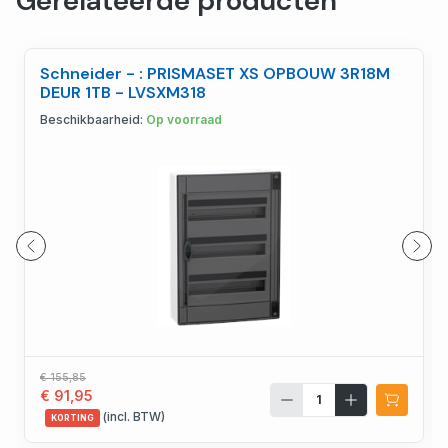
Gerelateerde producten
Schneider - : PRISMASET XS OPBOUW 3R18M
DEUR 1TB - LVSXM318
Beschikbaarheid:
Op voorraad
€ 155,85
€ 91,95
(incl. BTW)
KORTING