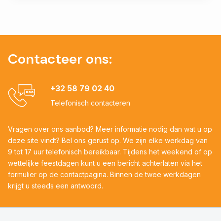
Contacteer ons:
+32 58 79 02 40
Telefonisch contacteren
Vragen over ons aanbod? Meer informatie nodig dan wat u op
deze site vindt? Bel ons gerust op. We zijn elke werkdag van
9 tot 17 uur telefonisch bereikbaar. Tijdens het weekend of op
wettelijke feestdagen kunt u een bericht achterlaten via het
formulier op de contactpagina. Binnen de twee werkdagen
krijgt u steeds een antwoord.