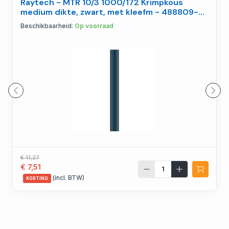
Raytech - MTR 10/3 1000/172 Krimpkous
medium dikte, zwart, met kleefm - 488809-
000
Beschikbaarheid:
Op voorraad
€ 11,27
€ 7,51
(incl. BTW)
KORTING