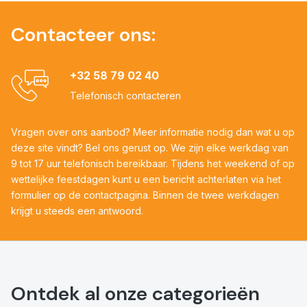
Contacteer ons:
+32 58 79 02 40
Telefonisch contacteren
Vragen over ons aanbod? Meer informatie nodig dan wat u op
deze site vindt? Bel ons gerust op. We zijn elke werkdag van
9 tot 17 uur telefonisch bereikbaar. Tijdens het weekend of op
wettelijke feestdagen kunt u een bericht achterlaten via het
formulier op de contactpagina. Binnen de twee werkdagen
krijgt u steeds een antwoord.
Ontdek al onze categorieën