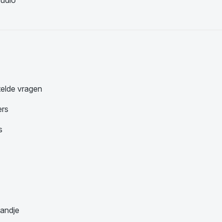
udio
telde vragen
ers
s
andje