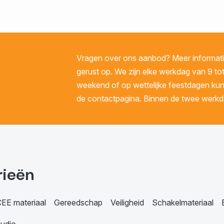
Vragen over ons aanbod? Meer informatie
gerust op. We zijn elke werkdag van 9 tot
weekend of op wettelijke feestdagen kunt 
de contactpagina. Binnen de twee werkda
rieën
EE materiaal
Gereedschap
Veiligheid
Schakelmateriaal