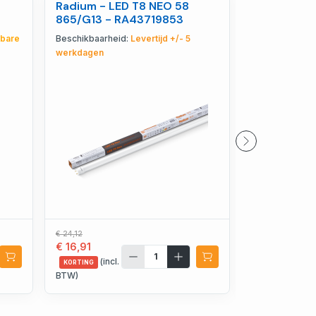
Radium - LED T8 NEO 58
Radium - H
865/G13 - RA43719853
E27 retrof
19
niet dimba
kbare
Beschikbaarheid:
Levertijd +/- 5
Beschikbaarhe
werkdagen
voorraad
€ 24,12
€ 139,79
€ 16,91
€ 97,89
(incl.
(incl.
KORTING
KORTING
BTW)
BTW)