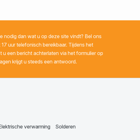
 nodig dan wat u op deze site vindt? Bel ons
 17 uur telefonisch bereikbaar. Tijdens het
u een bericht achterlaten via het formulier op
gen krijgt u steeds een antwoord.
Elektrische verwarming
Solderen