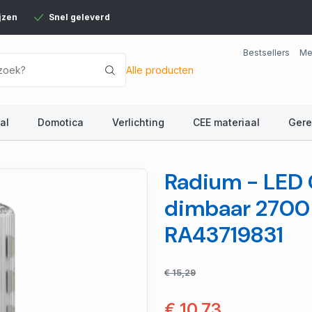
jzen
Snel geleverd
Bestsellers
Me
Alle producten
al
Domotica
Verlichting
CEE materiaal
Ger
Radium - LED 
dimbaar 2700 
RA43719831
€ 15,29
€ 10,73