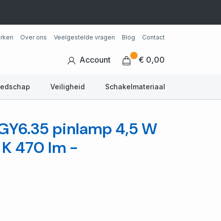
rken
Over ons
Veelgestelde vragen
Blog
Contact
Account
€ 0,00
eedschap
Veiligheid
Schakelmateriaal
GY6.35 pinlamp 4,5 W
K 470 lm -