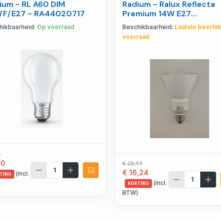
ium - RL A60 DIM
Radium - Ralux Reflecta
/F/E27 - RA44020717
Premium 14W E27
reflectorlamp 2500K - 3
hikbaarheid:
Op voorraad
Beschikbaarheid:
Laatste beschi
18483
voorraad
4
10
€ 29,44
€ 16,24
(incl.
TING
(incl.
)
KORTING
BTW)