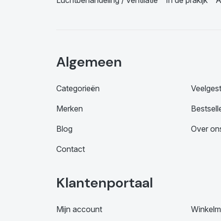
Luchtbehandeling / ventilatie
In de prakijk
A
Algemeen
Categorieën
Veelges
Merken
Bestsell
Blog
Over on
Contact
Klantenportaal
Mijn account
Winkelm