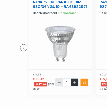
Radium - RL PAR16 80 DIM
Rad
930/36°/GU10 - RA43922571
927
Beschikbaarheid:
Op voorraad
Besc
€ 9,84
€ 7,2
€ 6,92
€ 5,
(incl.
KORTING
KOR
BTW)
BTW