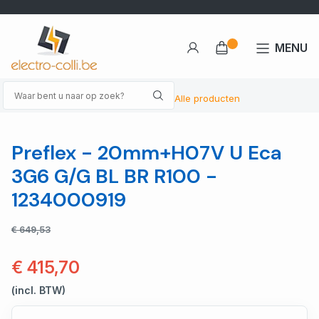
MENU
Alle producten
Preflex - 20mm+H07V U Eca
3G6 G/G BL BR R100 -
1234000919
€ 649,53
€ 415,70
(incl. BTW)