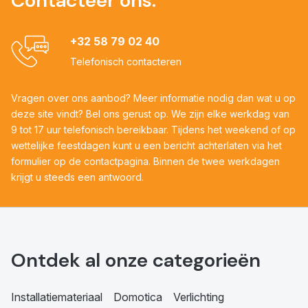
Contacteer ons:
+32 58 79 02 40
Telefonisch contacteren
Vragen over ons aanbod? Meer informatie nodig dan wat u op
deze site vindt? Bel ons gerust op. We zijn elke werkdag van
9 tot 17 uur telefonisch bereikbaar. Tijdens het weekend of op
wettelijke feestdagen kunt u een bericht achterlaten via het
formulier op de contactpagina. Binnen de twee werkdagen
krijgt u steeds een antwoord.
Ontdek al onze categorieën
Installatiemateriaal
Domotica
Verlichting