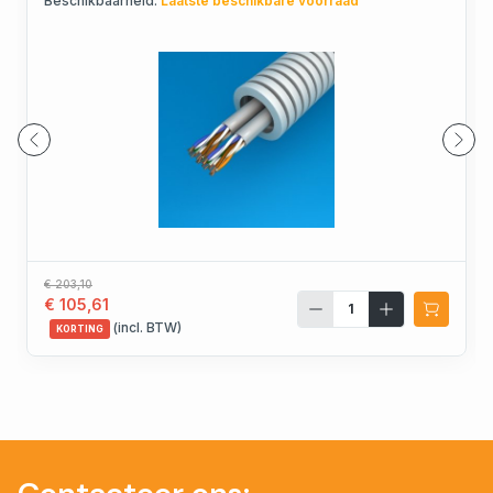
Beschikbaarheid:
Laatste beschikbare voorraad
€ 203,10
€ 105,61
(incl. BTW)
KORTING