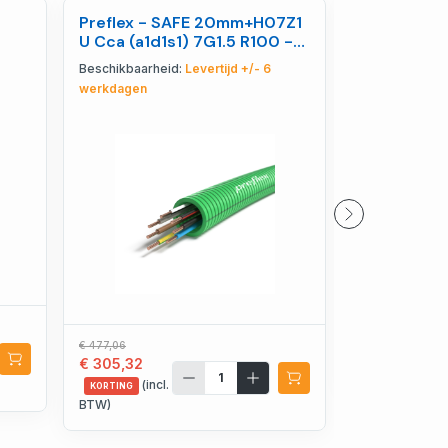
Preflex - SAFE 20mm+H07Z1
Preflex - 
U Cca (a1d1s1) 7G1.5 R100 -
3G1,5 G/G 
1234000614
123400031
Beschikbaarheid:
Levertijd +/- 6
Beschikbaarhe
werkdagen
€ 167,06
€ 106,92
€ 477,06
€ 305,32
(incl
KORTING
(incl.
KORTING
BTW)