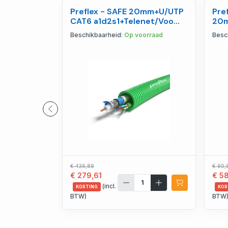
Preflex - SAFE 20mm+U/UTP
Pre
CAT6 a1d2s1+Telenet/Voo
20m
Indoor R100 Cca -
123
Beschikbaarheid:
Op voorraad
Besc
1234001444
€ 436,89
€ 90,
€ 279,61
€ 58
(incl.
KORTING
KOR
BTW)
BTW