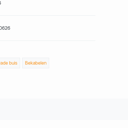
6
0626
rade buis
Bekabelen