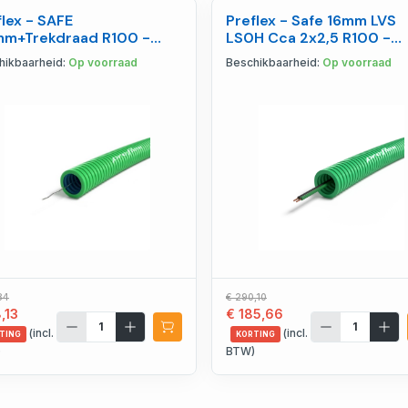
flex - SAFE
Preflex - Safe 16mm LVS
m+Trekdraad R100 -
LS0H Cca 2x2,5 R100 -
4000236
1234003256
hikbaarheid:
Op voorraad
Beschikbaarheid:
Op voorraad
84
€ 290,10
,13
€ 185,66
(incl.
(incl.
TING
KORTING
)
BTW)