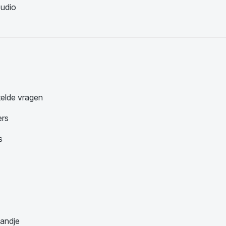
udio
telde vragen
ers
s
andje