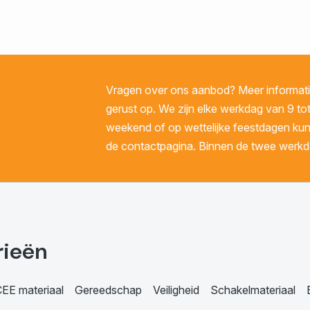
Vragen over ons aanbod? Meer informatie
gerust op. We zijn elke werkdag van 9 tot
weekend of op wettelijke feestdagen kunt 
de contactpagina. Binnen de twee werkda
rieën
EE materiaal
Gereedschap
Veiligheid
Schakelmateriaal