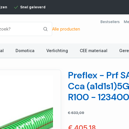
jzen
Snel geleverd
Bestsellers
Me
Alle producten
al
Domotica
Verlichting
CEE materiaal
Ger
Preflex - Prf
Cca (a1d1s1)5
R100 - 12340
€ 633,09
€ 405,18