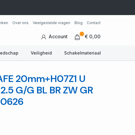
rken
Over ons
Veelgestelde vragen
Blog
Contact
Account
€ 0,00
eedschap
Veiligheid
Schakelmateriaal
 SAFE 20mm+H07Z1 U
G2.5 G/G BL BR ZW GR
00626