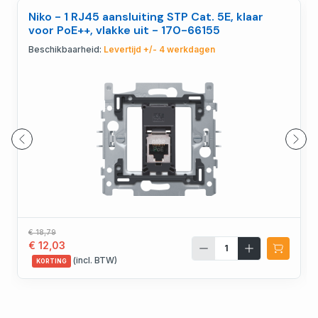
Niko - 1 RJ45 aansluiting STP Cat. 5E, klaar
voor PoE++, vlakke uit - 170-66155
Beschikbaarheid:
Levertijd +/- 4 werkdagen
€ 18,79
€ 12,03
(incl. BTW)
KORTING