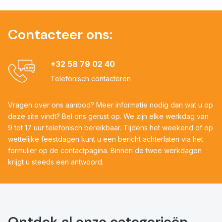
Contacteer ons:
+32 58 79 02 40
Telefonisch contacteren
Vragen over ons aanbod? Meer informatie nodig dan wat u op
deze site vindt? Bel ons gerust op. We zijn elke werkdag van
9 tot 17 uur telefonisch bereikbaar. Tijdens het weekend of op
wettelijke feestdagen kunt u een bericht achterlaten via het
formulier op de contactpagina. Binnen de twee werkdagen
krijgt u steeds een antwoord.
Ontdek al onze categorieën