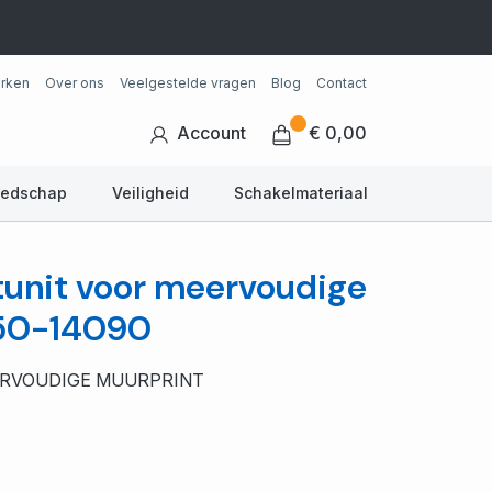
rken
Over ons
Veelgestelde vragen
Blog
Contact
Account
€ 0,00
eedschap
Veiligheid
Schakelmateriaal
itunit voor meervoudige
550-14090
ERVOUDIGE MUURPRINT