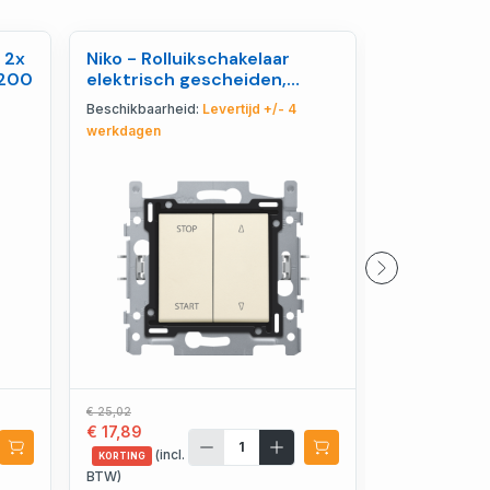
 2x
Niko - Rolluikschakelaar
Niko - Twe
5200
elektrisch gescheiden,
met opdruk
sokkel, insteekklem - 100-
draadloze s
Beschikbaarheid:
Levertijd +/- 4
Beschikbaarhe
65908
00008
werkdagen
werkdagen
€ 25,02
€ 16,25
€ 17,89
€ 12,03
(incl.
(incl.
KORTING
KORTING
BTW)
BTW)