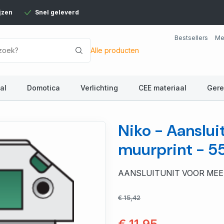
jzen
Snel geleverd
Bestsellers
Me
Alle producten
al
Domotica
Verlichting
CEE materiaal
Ger
Niko - Aanslu
muurprint - 
AANSLUITUNIT VOOR ME
€ 15,42