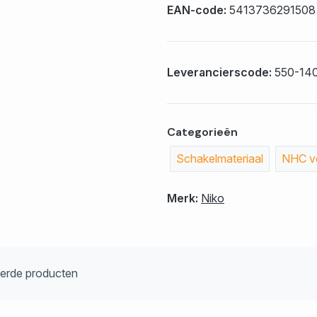
EAN-code:
5413736291508
Leverancierscode:
550-14
Categorieën
Schakelmateriaal
NHC vo
Merk:
Niko
eerde producten