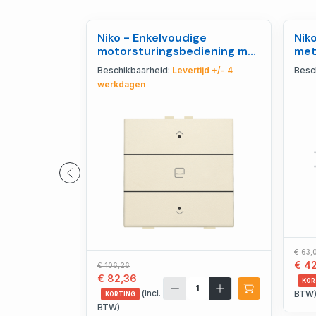
Niko - Enkelvoudige
Nik
motorsturingsbediening met
met
led voor Niko Home C - 100-
Kle
Beschikbaarheid:
Levertijd +/- 4
Besc
52033
werkdagen
€ 63,
€ 4
€ 106,26
€ 82,36
KOR
(incl.
BTW
KORTING
BTW)