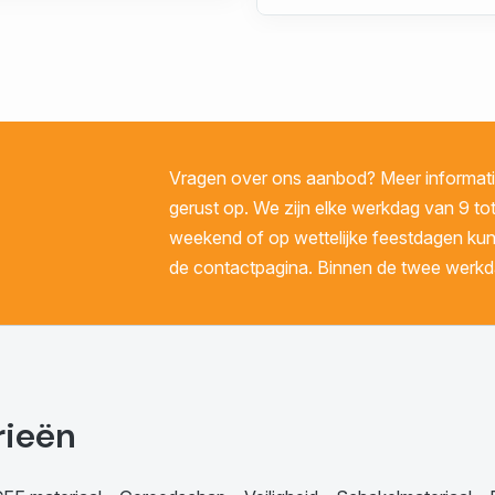
Vragen over ons aanbod? Meer informatie
gerust op. We zijn elke werkdag van 9 tot
weekend of op wettelijke feestdagen kunt 
de contactpagina. Binnen de twee werkda
rieën