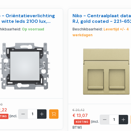
o - Oriëntatieverlichting
Niko - Centraalplaat data
 witte leds 2100 lux,
RJ, gold coated - 221-6
urtemperat - 170-38200
hikbaarheid:
Op voorraad
Beschikbaarheid:
Levertijd +/- 4
werkdagen
00
2,22
€ 20,42
€ 13,07
(incl.
TING
(incl.
)
KORTING
BTW)