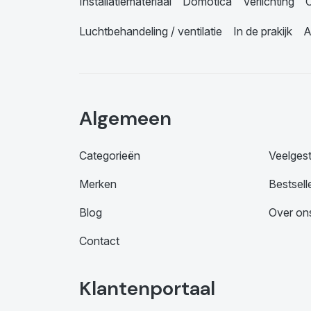
Installatiemateriaal
Domotica
Verlichting
C
Luchtbehandeling / ventilatie
In de prakijk
A
Algemeen
Categorieën
Veelges
Merken
Bestsell
Blog
Over on
Contact
Klantenportaal