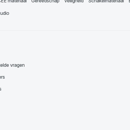
EE materiaal
Gereedschap
Veiligheid
Schakelmateriaal
udio
telde vragen
ers
s