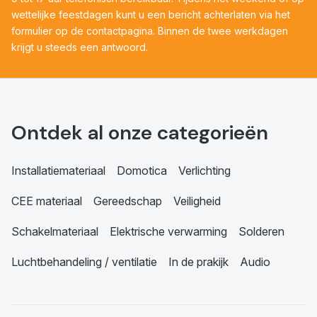
wettelijke feestdagen kunt u een bericht achterlaten via het
formulier op de contactpagina. Binnen de twee werkdagen
krijgt u steeds een antwoord.
Ontdek al onze categorieën
Installatiemateriaal
Domotica
Verlichting
CEE materiaal
Gereedschap
Veiligheid
Schakelmateriaal
Elektrische verwarming
Solderen
Luchtbehandeling / ventilatie
In de prakijk
Audio