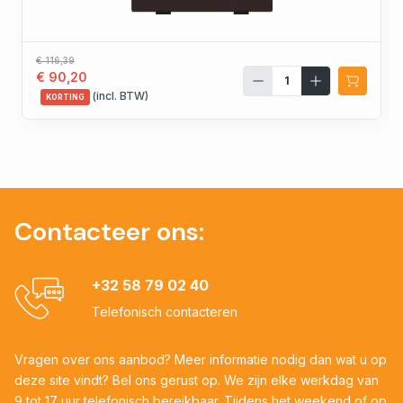
€ 116,39
€ 90,20
(incl. BTW)
KORTING
Contacteer ons:
+32 58 79 02 40
Telefonisch contacteren
Vragen over ons aanbod? Meer informatie nodig dan wat u op
deze site vindt? Bel ons gerust op. We zijn elke werkdag van
9 tot 17 uur telefonisch bereikbaar. Tijdens het weekend of op