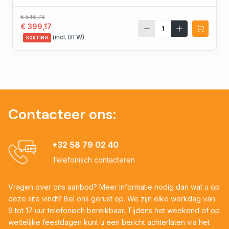
€ 546,76
€ 399,17
(incl. BTW)
KORTING
Contacteer ons:
+32 58 79 02 40
Telefonisch contacteren
Vragen over ons aanbod? Meer informatie nodig dan wat u op
deze site vindt? Bel ons gerust op. We zijn elke werkdag van
9 tot 17 uur telefonisch bereikbaar. Tijdens het weekend of op
wettelijke feestdagen kunt u een bericht achterlaten via het