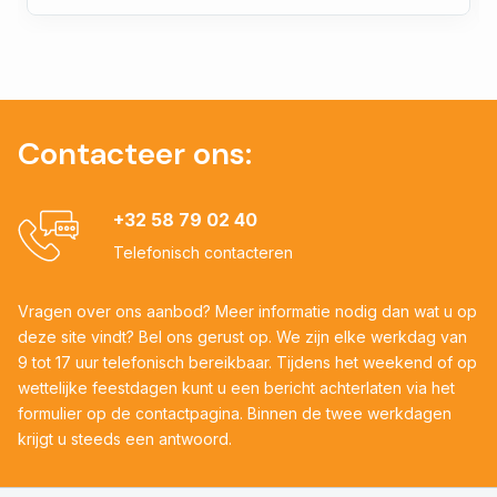
Contacteer ons:
+32 58 79 02 40
Telefonisch contacteren
Vragen over ons aanbod? Meer informatie nodig dan wat u op
deze site vindt? Bel ons gerust op. We zijn elke werkdag van
9 tot 17 uur telefonisch bereikbaar. Tijdens het weekend of op
wettelijke feestdagen kunt u een bericht achterlaten via het
formulier op de contactpagina. Binnen de twee werkdagen
krijgt u steeds een antwoord.